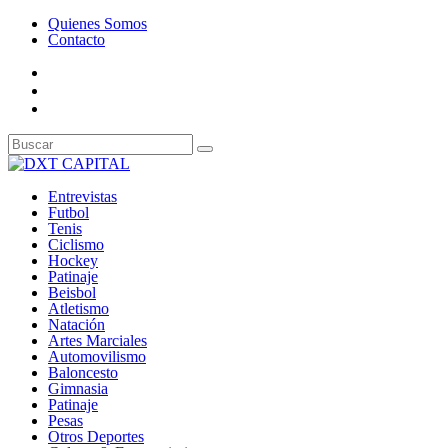
Quienes Somos
Contacto
Entrevistas
Futbol
Tenis
Ciclismo
Hockey
Patinaje
Beisbol
Atletismo
Natación
Artes Marciales
Automovilismo
Baloncesto
Gimnasia
Patinaje
Pesas
Otros Deportes