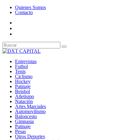
Quienes Somos
Contacto
Entrevistas
Futbol
Tenis
Ciclismo
Hockey
Patinaje
Beisbol
Atletismo
Natación
Artes Marciales
Automovilismo
Baloncesto
Gimnasia
Patinaje
Pesas
Otros Deportes