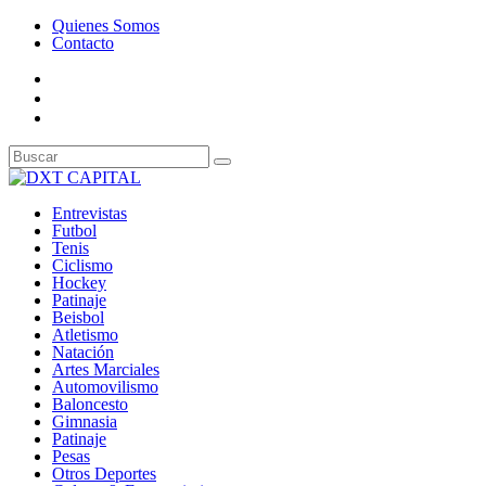
Quienes Somos
Contacto
Entrevistas
Futbol
Tenis
Ciclismo
Hockey
Patinaje
Beisbol
Atletismo
Natación
Artes Marciales
Automovilismo
Baloncesto
Gimnasia
Patinaje
Pesas
Otros Deportes