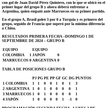
con gol de Juan David Pérez Quintero, con lo que se ubicó en el
primer lugar del grupo B y ahora deberá enfrentar a
Argentina, quien empató ante Marruecos en su primer partido.
En el grupo A, Brasil goleó 3 por 0 a Turquia y es primero del
grupo, seguido de Francia que superó por la mínima diferencia
a China.
RESULTADOS PRIMERA FECHA –DOMINGO 1 DE
SEPTIEMBRE DE 2024 – GRUPO B
EQUIPO
EQUIPO
COLOMBIA
1
JAPÓN
0
MARRUECOS
0
ARGENTINA
0
TABLA DE POSICIONES GRUPO B
PJ
PG
PE
PP
GF
GC
DG
PUNTOS
1
COLOMBIA
1
1
0
0
1
0
1
3
2
ARGENTINA
1
0
1
0
0
0
0
1
3
MARRUECOS
1
0
1
0
0
0
0
1
4
JAPÓN
1
0
0
0
0
1
-1
0