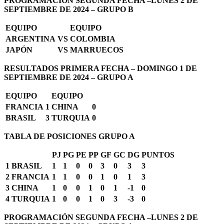
PROGRAMACIÓN SEGUNDA FECHA –LUNES 2 DE
SEPTIEMBRE DE 2024 – GRUPO B
EQUIPO
EQUIPO
ARGENTINA
VS
COLOMBIA
JAPÓN
VS
MARRUECOS
RESULTADOS PRIMERA FECHA – DOMINGO 1 DE
SEPTIEMBRE DE 2024 – GRUPO A
EQUIPO
EQUIPO
FRANCIA
1
CHINA
0
BRASIL
3
TURQUIA
0
TABLA DE POSICIONES GRUPO A
PJ
PG
PE
PP
GF
GC
DG
PUNTOS
1
BRASIL
1
1
0
0
3
0
3
3
2
FRANCIA
1
1
0
0
1
0
1
3
3
CHINA
1
0
0
1
0
1
-1
0
4
TURQUIA
1
0
0
1
0
3
-3
0
PROGRAMACIÓN SEGUNDA FECHA –LUNES 2 DE