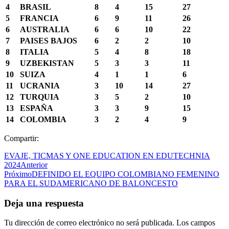
4
BRASIL
8
4
15
27
5
FRANCIA
6
9
11
26
6
AUSTRALIA
6
6
10
22
7
PAISES BAJOS
6
2
2
10
8
ITALIA
5
4
8
18
9
UZBEKISTAN
5
3
3
11
10
SUIZA
4
1
1
6
11
UCRANIA
3
10
14
27
12
TURQUIA
3
5
2
10
13
ESPAÑA
3
3
9
15
14
COLOMBIA
3
2
4
9
Compartir:
EVAJE, TICMAS Y ONE EDUCATION EN EDUTECHNIA
2024
Anterior
Próximo
DEFINIDO EL EQUIPO COLOMBIANO FEMENINO
PARA EL SUDAMERICANO DE BALONCESTO
Deja una respuesta
Tu dirección de correo electrónico no será publicada.
Los campos