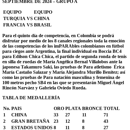
SEPTIEMBRE DE 2024 – GRUPO A
EQUIPO
EQUIPO
TURQUIA
VS
CHINA
FRANCIA
VS
BRASIL
Para el quinto día de competencia, en Colombia se podrá
disfrutar por medio de los 8 canales regionales toda la emoción
de las competencias de los imPARAbles colombianos en fútbol
para ciegos ante Argentina, la final individual en Boccia BC4
para Edilson Chica Chica, el partido de segunda ronda de tenis
en silla de ruedas de María Angélica Bernal Villalobos ante la
japonesa Takamuro Saki, las pruebas de Para atletismo Érica
María Castaño Salazar y María Alejandra Murillo Benítez; así
como las pruebas de Para natación masculina y femenina de
100 metros pecho SB4 en las que se presentarán Miguel Ángel
Rincón Narváez y Gabriela Oviedo Rueda.
TABLA DE MEDALLERÍA
No.
PAIS
ORO
PLATA
BRONCE
TOTAL
1
CHINA
33
27
11
71
2
GRAN BRETAÑA
23
12
8
43
3
ESTADOS UNIDOS
8
11
8
27