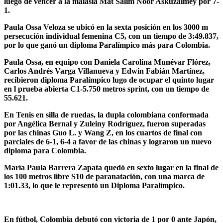
luego de vencer a la malasia Mat Salim Noor Askuzaimey por 7-
1.
Paula Ossa Veloza se ubicó en la sexta posición en los 3000 m
persecución individual femenina C5, con un tiempo de 3:49.837,
por lo que ganó un diploma Paralímpico más para Colombia.
Paula Ossa, en equipo con Daniela Carolina Munévar Flórez,
Carlos Andrés Varga Villanueva y Edwin Fabián Martínez,
recibieron diploma Paralímpico lugo de ocupar el quinto lugar
en l prueba abierta C1-5.750 metros sprint, con un tiempo de
55.621.
En Tenis en silla de ruedas, la dupla colombiana conformada
por Angélica Bernal y Zuleiny Rodríguez, fueron superadas
por las chinas Guo L. y Wang Z, en los cuartos de final con
parciales de 6-1, 6-4 a favor de las chinas y lograron un nuevo
diploma para Colombia.
María Paula Barrera Zapata quedó en sexto lugar en la final de
los 100 metros libre S10 de paranatación, con una marca de
1:01.33, lo que le representó un Diploma Paralímpico.
En fútbol, Colombia debutó con victoria de 1 por 0 ante Japón,