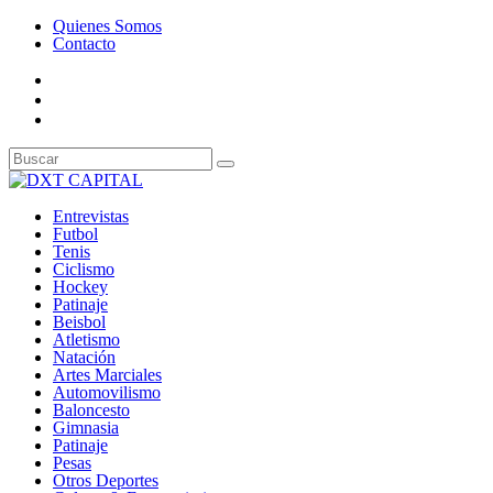
Quienes Somos
Contacto
Entrevistas
Futbol
Tenis
Ciclismo
Hockey
Patinaje
Beisbol
Atletismo
Natación
Artes Marciales
Automovilismo
Baloncesto
Gimnasia
Patinaje
Pesas
Otros Deportes