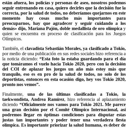
están afuera, los policías y personas de aseo, nosotros podemos
seguir entrenando en casa, quiero decirles que la decisión fue la
correcta, por la salud de todos, no deberíamos quejarnos en este
momento hay cosas mucho más importantes para
preocuparnos, hay que agradecer y seguir cuidando a los
demás» dijo, Mariana Pajón, doble medallista de oro olímpica
y
quien se encuentra en proceso de clasificación para los Juegos
Olímpicos.
También, el
clavadista Sebastián Morales, ya clasificado a Tokio,
por medio de una publicación en sus redes sociales hizo referencia a
la noticia diciendo:
“Esta foto la estaba guardando para el día
que tomáramos el vuelo hacia Tokio 2020, pero con la decisión
del COI de aplazar los juegos un año más estoy más que
tranquilo, eso es en pro de la salud de todos, no solo de los
deportistas, entonces en esta ocasión digo, hey vos Tokio 2020,
pronto nos vemos”.
Finalmente,
una de las últimas clasificadas a Tokio, la
taekwondista, Andrea Ramírez
, hizo referencia al aplazamiento
diciendo
“Oficialmente nos vamos para Tokio 2021. Me parece
una gran decisión por el Comité Olímpico Internacional, así
podremos llegar en óptimas condiciones para disputar estas
justas tan importantes y poder tener una verdadera fiesta
olímpica. Es importante priorizar la salud humana, es deber de