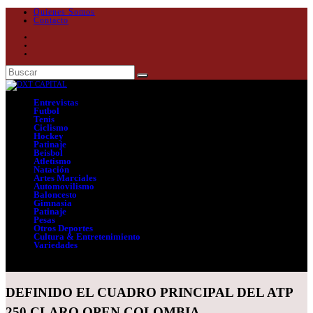
Quienes Somos
Contacto
Entrevistas
Futbol
Tenis
Ciclismo
Hockey
Patinaje
Beisbol
Atletismo
Natación
Artes Marciales
Automovilismo
Baloncesto
Gimnasia
Patinaje
Pesas
Otros Deportes
Cultura & Entretenimiento
Variedades
Seleccionar página
DEFINIDO EL CUADRO PRINCIPAL DEL ATP
250 CLARO OPEN COLOMBIA