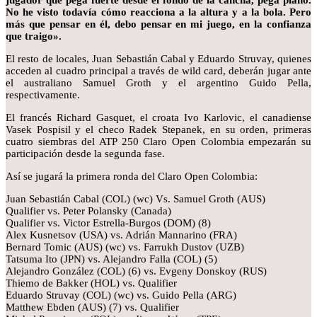
jugador que pega fuerte desde el fondo de la cancha, pega plano.
No he visto todav
ía cómo reacciona a la altura y a la bola. Pero
m
ás que pensar en él, debo pensar en mi juego, en la confianza
que traigo».
El resto de locales, Juan Sebastián Cabal y Eduardo Struvay, quienes
acceden al cuadro principal a través de wild card, deberán jugar ante
el australiano Samuel Groth y el argentino Guido Pella,
respectivamente.
El francés Richard Gasquet, el croata Ivo Karlovic, el canadiense
Vasek Pospisil y el checo Radek Stepanek, en su orden, primeras
cuatro siembras del ATP 250 Claro Open Colombia empezarán su
participación desde la segunda fase.
Así se jugará la primera ronda del Claro Open Colombia:
Juan Sebastián Cabal (COL) (wc) Vs. Samuel Groth (AUS)
Qualifier vs. Peter Polansky (Canada)
Qualifier vs. Victor Estrella-Burgos (DOM) (8)
Alex Kusnetsov (USA) vs. Adrián Mannarino (FRA)
Bernard Tomic (AUS) (wc) vs. Farrukh Dustov (UZB)
Tatsuma Ito (JPN) vs. Alejandro Falla (COL) (5)
Alejandro González (COL) (6) vs. Evgeny Donskoy (RUS)
Thiemo de Bakker (HOL) vs. Qualifier
Eduardo Struvay (COL) (wc) vs. Guido Pella (ARG)
Matthew Ebden (AUS) (7) vs. Qualifier