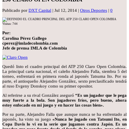
Publicado por
DXT Capital
|
Jul 12, 2014
|
Otros Deportes
|
0
Visitas:
744
Por:
Carolina P
érez Gallego
cperez@imladecolombia.com
Jefe de prensa IMLA de Colombia
Quedó listo el cuadro principal del ATP 250 Claro Open Colombia.
La principal carta nacional, el caleño Alejandro Falla, siembra 5 del
torneo, enfrentará en primera ronda al japonés Tatsuma Ito. Por su
parte, el antioqueño Alejandro González, sexto preclasificado tendrá
al ruso Evgeny Donskoy como su primer opositor.
Al referirse a su rival González aseguró
“Es un jugador que le pega
muy fuerte a la bola. Son jugadores frí
os, pero bueno, ahora
estoy enfocado en mi juego y en hacer las cosas bien».
Por su parte, Alejandro Falla que aunque nunca se ha enfrentado al
japonés, ha visto su juego
«Nunca he jugado con Tatsumi Ito, en
Copa Davis lo vi en la serie que jugamos contra Jap
ón. Es un