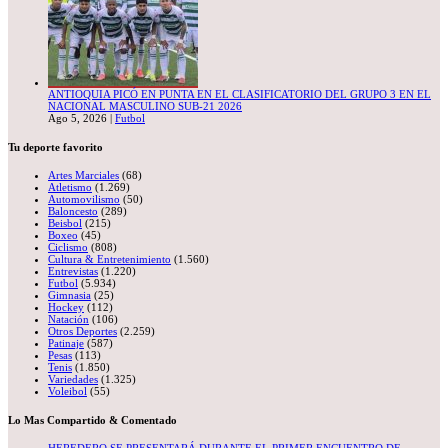
ANTIOQUIA PICÓ EN PUNTA EN EL CLASIFICATORIO DEL GRUPO 3 EN EL
NACIONAL MASCULINO SUB-21 2026
Ago 5, 2026
|
Futbol
Tu deporte favorito
Artes Marciales
(68)
Atletismo
(1.269)
Automovilismo
(50)
Baloncesto
(289)
Beisbol
(215)
Boxeo
(45)
Ciclismo
(808)
Cultura & Entretenimiento
(1.560)
Entrevistas
(1.220)
Futbol
(5.934)
Gimnasia
(25)
Hockey
(112)
Natación
(106)
Otros Deportes
(2.259)
Patinaje
(587)
Pesas
(113)
Tenis
(1.850)
Variedades
(1.325)
Voleibol
(55)
Lo Mas Compartido & Comentado