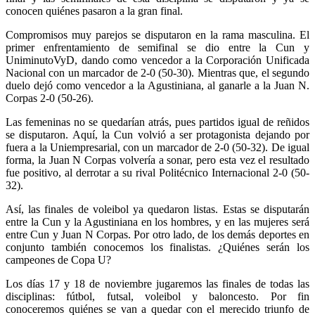
conocen quiénes pasaron a la gran final.
Compromisos muy parejos se disputaron en la rama masculina. El
primer enfrentamiento de semifinal se dio entre la Cun y
UniminutoVyD, dando como vencedor a la Corporación Unificada
Nacional con un marcador de 2-0 (50-30). Mientras que, el segundo
duelo dejó como vencedor a la Agustiniana, al ganarle a la Juan N.
Corpas 2-0 (50-26).
Las femeninas no se quedarían atrás, pues partidos igual de reñidos
se disputaron. Aquí, la Cun volvió a ser protagonista dejando por
fuera a la Uniempresarial, con un marcador de 2-0 (50-32). De igual
forma, la Juan N Corpas volvería a sonar, pero esta vez el resultado
fue positivo, al derrotar a su rival Politécnico Internacional 2-0 (50-
32).
Así, las finales de voleibol ya quedaron listas. Estas se disputarán
entre la Cun y la Agustiniana en los hombres, y en las mujeres será
entre Cun y Juan N Corpas. Por otro lado, de los demás deportes en
conjunto también conocemos los finalistas. ¿Quiénes serán los
campeones de Copa U?
Los días 17 y 18 de noviembre jugaremos las finales de todas las
disciplinas: fútbol, futsal, voleibol y baloncesto. Por fin
conoceremos quiénes se van a quedar con el merecido triunfo de