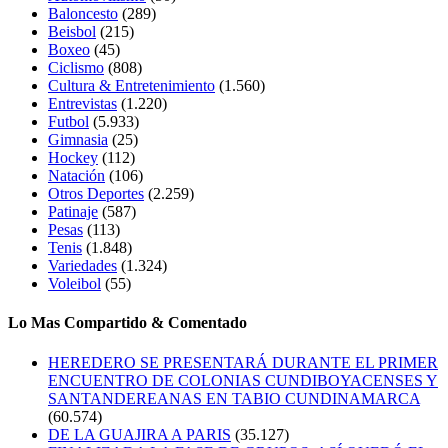
Baloncesto
(289)
Beisbol
(215)
Boxeo
(45)
Ciclismo
(808)
Cultura & Entretenimiento
(1.560)
Entrevistas
(1.220)
Futbol
(5.933)
Gimnasia
(25)
Hockey
(112)
Natación
(106)
Otros Deportes
(2.259)
Patinaje
(587)
Pesas
(113)
Tenis
(1.848)
Variedades
(1.324)
Voleibol
(55)
Lo Mas Compartido & Comentado
HEREDERO SE PRESENTARÁ DURANTE EL PRIMER
ENCUENTRO DE COLONIAS CUNDIBOYACENSES Y
SANTANDEREANAS EN TABIO CUNDINAMARCA
(60.574)
DE LA GUAJIRA A PARIS
(35.127)