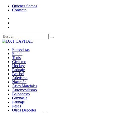
Quienes Somos
Contacto
Entrevistas
Futbol
Tenis
Ciclismo
Hockey
Patinaje
Beisbol
Atletismo
Natación
Artes Marciales
Automovilismo
Baloncesto
Gimnasia
Patinaje
Pesas
Otros Deportes