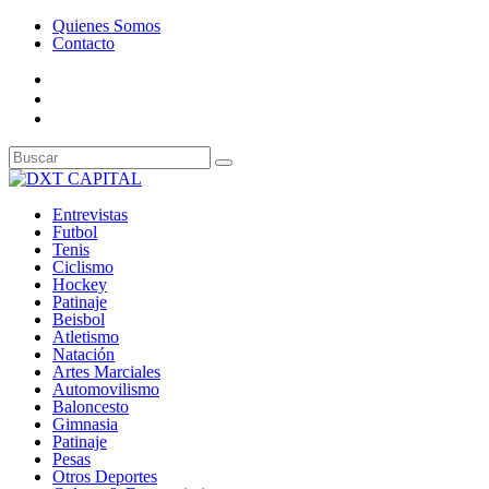
Quienes Somos
Contacto
Entrevistas
Futbol
Tenis
Ciclismo
Hockey
Patinaje
Beisbol
Atletismo
Natación
Artes Marciales
Automovilismo
Baloncesto
Gimnasia
Patinaje
Pesas
Otros Deportes