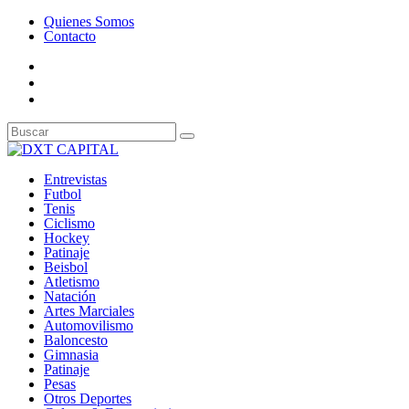
Quienes Somos
Contacto
Entrevistas
Futbol
Tenis
Ciclismo
Hockey
Patinaje
Beisbol
Atletismo
Natación
Artes Marciales
Automovilismo
Baloncesto
Gimnasia
Patinaje
Pesas
Otros Deportes