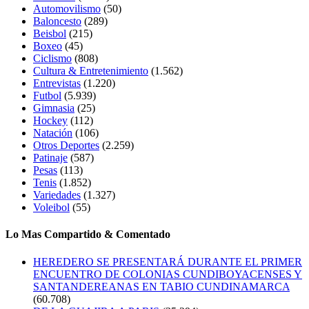
Automovilismo
(50)
Baloncesto
(289)
Beisbol
(215)
Boxeo
(45)
Ciclismo
(808)
Cultura & Entretenimiento
(1.562)
Entrevistas
(1.220)
Futbol
(5.939)
Gimnasia
(25)
Hockey
(112)
Natación
(106)
Otros Deportes
(2.259)
Patinaje
(587)
Pesas
(113)
Tenis
(1.852)
Variedades
(1.327)
Voleibol
(55)
Lo Mas Compartido & Comentado
HEREDERO SE PRESENTARÁ DURANTE EL PRIMER
ENCUENTRO DE COLONIAS CUNDIBOYACENSES Y
SANTANDEREANAS EN TABIO CUNDINAMARCA
(60.708)