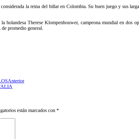
 considerada la reina del billar en Colombia. Su buen juego y sus larg
o la holandesa Therese Klompenhouwer, campeona mundial en dos opor
, de promedio general.
LOS
Anterior
TALIA
gatorios están marcados con
*