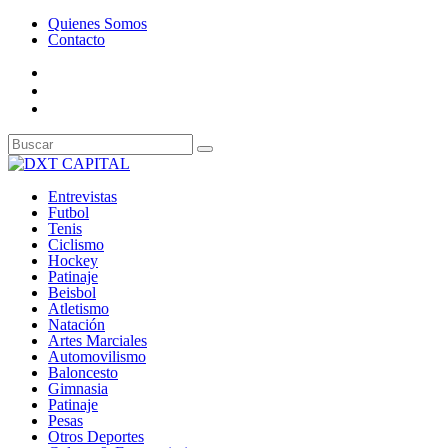
Quienes Somos
Contacto
Entrevistas
Futbol
Tenis
Ciclismo
Hockey
Patinaje
Beisbol
Atletismo
Natación
Artes Marciales
Automovilismo
Baloncesto
Gimnasia
Patinaje
Pesas
Otros Deportes