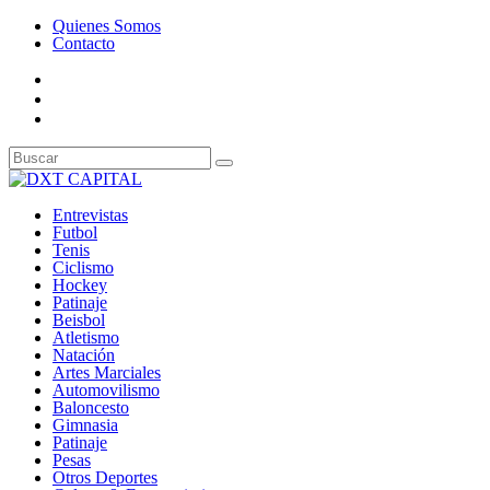
Quienes Somos
Contacto
Entrevistas
Futbol
Tenis
Ciclismo
Hockey
Patinaje
Beisbol
Atletismo
Natación
Artes Marciales
Automovilismo
Baloncesto
Gimnasia
Patinaje
Pesas
Otros Deportes