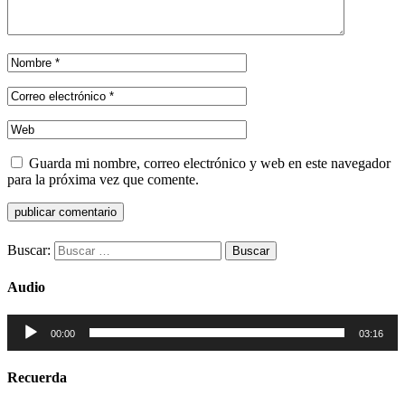
Guarda mi nombre, correo electrónico y web en este navegador
para la próxima vez que comente.
Buscar:
Audio
Reproductor
00:00
03:16
de
audio
Recuerda