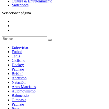
Cultura & Entretenimiento
Variedades
Seleccionar página
Entrevistas
Futbol
Tenis
Ciclismo
Hockey
Patinaje
Beisbol
Atletismo
Natación
Artes Marciales
Automovilismo
Baloncesto
Gimnasia
Patinaje
Pesas