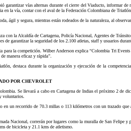
ió garantizar vías alternas durante el cierre del Viaducto, informar de
a en la vía, contar con el aval de la Federación Colombiana de Triatlón 
, ágil y segura, mientras están rodeados de la naturaleza, al observar 
nza con la Alcaldía de Cartagena, Policía Nacional, Agentes de Tránsit
 de garantizar la seguridad de los 2.100 atletas, staff y usuarios duran
nta para la competición. Wilber Anderson explica “Colombia Tri Events 
 de manera eficaz y rápida”.
iatlón, destaca durante la organización y ejecución de la competenci
TADO POR CHEVROLET
olombia. Se llevará a cabo en Cartagena de Indias el próximo 2 de dici
y voluntarios.
 en un recorrido de 70.3 millas o 113 kilómetros con un trazado que
Armada Nacional, correrán por lugares como la muralla de San Felipe y p
ms de bicicleta y 21.1 kms de atletismo.