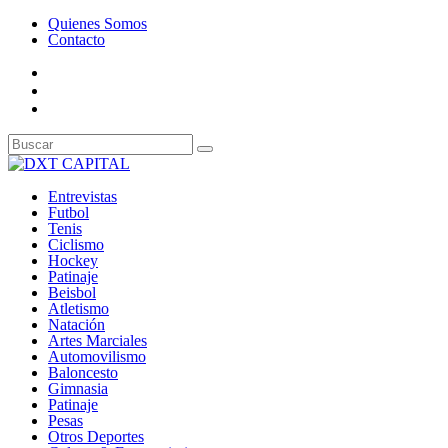
Quienes Somos
Contacto
Entrevistas
Futbol
Tenis
Ciclismo
Hockey
Patinaje
Beisbol
Atletismo
Natación
Artes Marciales
Automovilismo
Baloncesto
Gimnasia
Patinaje
Pesas
Otros Deportes