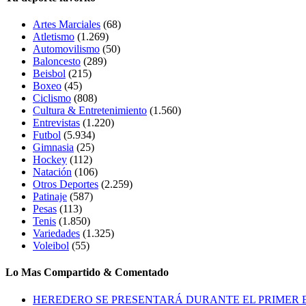
Artes Marciales
(68)
Atletismo
(1.269)
Automovilismo
(50)
Baloncesto
(289)
Beisbol
(215)
Boxeo
(45)
Ciclismo
(808)
Cultura & Entretenimiento
(1.560)
Entrevistas
(1.220)
Futbol
(5.934)
Gimnasia
(25)
Hockey
(112)
Natación
(106)
Otros Deportes
(2.259)
Patinaje
(587)
Pesas
(113)
Tenis
(1.850)
Variedades
(1.325)
Voleibol
(55)
Lo Mas Compartido & Comentado
HEREDERO SE PRESENTARÁ DURANTE EL PRIMER