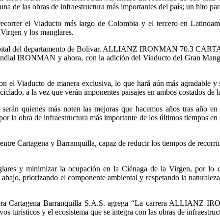
na de las obras de infraestructura más importantes del país; un hito par
recorrer el Viaducto más largo de Colombia y el tercero en Latinoamér
 Virgen y los manglares.
la Capital del departamento de Bolívar. ALLIANZ IRONMAN 70.3 CARTAG
 mundial IRONMAN y ahora, con la adición del Viaducto del Gran Mang
 con el Viaducto de manera exclusiva, lo que hará aún más agradable y s
ciclado, a la vez que verán imponentes paisajes en ambos costados de la
 serán quienes más noten las mejoras que hacemos años tras año en 
obra de infraestructura más importante de los últimos tiempos en Co
entre Cartagena y Barranquilla, capaz de reducir los tiempos de recorrid
nglares y minimizar la ocupación en la Ciénaga de la Virgen, por lo
bajo, priorizando el componente ambiental y respetando la naturaleza, 
ostera Cartagena Barranquilla S.A.S. agrega “La carrera ALLIAN
ivos turísticos y el ecosistema que se integra con las obras de infraest