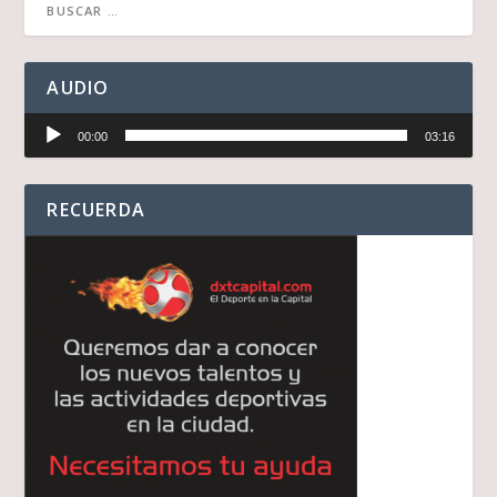
AUDIO
Reproductor
00:00
03:16
de
audio
RECUERDA