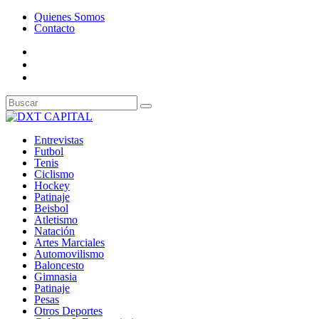
Quienes Somos
Contacto
Entrevistas
Futbol
Tenis
Ciclismo
Hockey
Patinaje
Beisbol
Atletismo
Natación
Artes Marciales
Automovilismo
Baloncesto
Gimnasia
Patinaje
Pesas
Otros Deportes