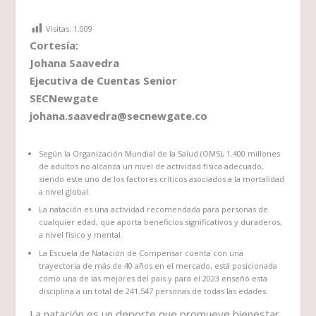
Visitas:
1.009
Cortesía:
Johana Saavedra
Ejecutiva de Cuentas Senior
SECNewgate
johana.saavedra@secnewgate.co
Según la Organización Mundial de la Salud (OMS), 1.400 millones
de adultos no alcanza un nivel de actividad física adecuado,
siendo este uno de los factores críticos asociados a la mortalidad
a nivel global.
La natación es una actividad recomendada para personas de
cualquier edad, que aporta beneficios significativos y duraderos,
a nivel físico y mental.
La Escuela de Natación de Compensar cuenta con una
trayectoria de más de 40 años en el mercado, está posicionada
como una de las mejores del país y para el 2023 enseñó esta
disciplina a un total de 241.547 personas de todas las edades.
La natación es un deporte que promueve bienestar