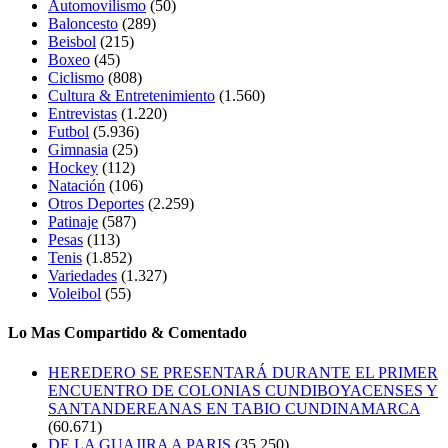
Automovilismo
(50)
Baloncesto
(289)
Beisbol
(215)
Boxeo
(45)
Ciclismo
(808)
Cultura & Entretenimiento
(1.560)
Entrevistas
(1.220)
Futbol
(5.936)
Gimnasia
(25)
Hockey
(112)
Natación
(106)
Otros Deportes
(2.259)
Patinaje
(587)
Pesas
(113)
Tenis
(1.852)
Variedades
(1.327)
Voleibol
(55)
Lo Mas Compartido & Comentado
HEREDERO SE PRESENTARÁ DURANTE EL PRIMER
ENCUENTRO DE COLONIAS CUNDIBOYACENSES Y
SANTANDEREANAS EN TABIO CUNDINAMARCA
(60.671)
DE LA GUAJIRA A PARIS
(35.250)