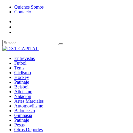
Quienes Somos
Contacto
Entrevistas
Futbol
Tenis
Ciclismo
Hockey
Patinaje
Beisbol
Atletismo
Natación
Artes Marciales
Automovilismo
Baloncesto
Gimnasia
Patinaje
Pesas
Otros Deportes