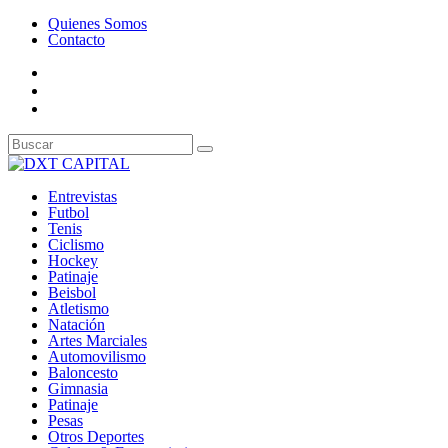
Quienes Somos
Contacto
Entrevistas
Futbol
Tenis
Ciclismo
Hockey
Patinaje
Beisbol
Atletismo
Natación
Artes Marciales
Automovilismo
Baloncesto
Gimnasia
Patinaje
Pesas
Otros Deportes