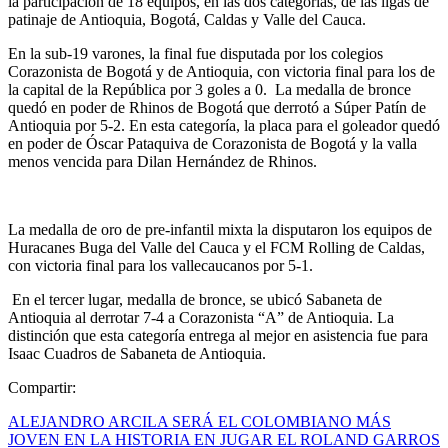
la participación de 18 equipos, en las dos categorías, de las ligas de
patinaje de Antioquia, Bogotá, Caldas y Valle del Cauca.
En la sub-19 varones, la final fue disputada por los colegios
Corazonista de Bogotá y de Antioquia, con victoria final para los de
la capital de la República por 3 goles a 0. La medalla de bronce
quedó en poder de Rhinos de Bogotá que derrotó a Súper Patín de
Antioquia por 5-2. En esta categoría, la placa para el goleador quedó
en poder de Óscar Pataquiva de Corazonista de Bogotá y la valla
menos vencida para Dilan Hernández de Rhinos.
La medalla de oro de pre-infantil mixta la disputaron los equipos de
Huracanes Buga del Valle del Cauca y el FCM Rolling de Caldas,
con victoria final para los vallecaucanos por 5-1.
En el tercer lugar, medalla de bronce, se ubicó Sabaneta de
Antioquia al derrotar 7-4 a Corazonista “A” de Antioquia. La
distinción que esta categoría entrega al mejor en asistencia fue para
Isaac Cuadros de Sabaneta de Antioquia.
Compartir:
ALEJANDRO ARCILA SERÁ EL COLOMBIANO MÁS
JOVEN EN LA HISTORIA EN JUGAR EL ROLAND GARROS