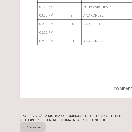
01:20 PM
9
SU 19 VARONES -2
03.30 PM
9
A VARONES 2
05:00 PM
10
CADETES 3
06:00 PM
07:00 PM
11
A VARONES 2
COMPART
IBAGUÉ VIVIRÁ LA MÚSICA COLOMBIANA EN SUS 473 AÑOS El 13 DE
OCTUBRE EN EL TEATRO TOLIMA, A LAS 7 DE LA NOCHE
Anterior