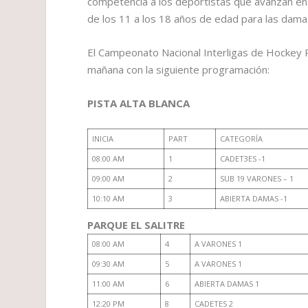
competencia a los deportistas que avanzan en 
de los 11 a los 18 años de edad para las damas
El Campeonato Nacional Interligas de Hockey Pa
mañana con la siguiente programación:
PISTA ALTA BLANCA
INICIA
PART
CATEGORÍA
08:00 AM
1
CADET3ES -1
09:00 AM
2
SUB 19 VARONES – 1
10:10 AM
3
ABIERTA DAMAS -1
PARQUE EL SALITRE
08:00 AM
4
A VARONES 1
09:30 AM
5
A VARONES 1
11:00 AM
6
ABIERTA DAMAS 1
12:20 PM
8
CADETES 2