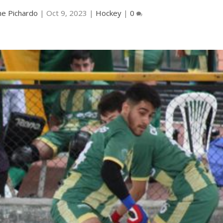
ne Pichardo
|
Oct 9, 2023
|
Hockey
|
0