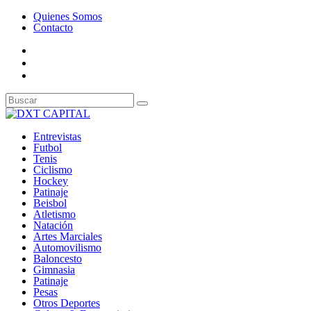
Quienes Somos
Contacto
Entrevistas
Futbol
Tenis
Ciclismo
Hockey
Patinaje
Beisbol
Atletismo
Natación
Artes Marciales
Automovilismo
Baloncesto
Gimnasia
Patinaje
Pesas
Otros Deportes