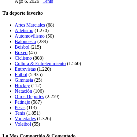
Ago 6, 2026
|
Tenis
Tu deporte favorito
Artes Marciales
(68)
Atletismo
(1.270)
Automovilismo
(50)
Baloncesto
(289)
Beisbol
(215)
Boxeo
(45)
Ciclismo
(808)
Cultura & Entretenimiento
(1.560)
Entrevistas
(1.220)
Futbol
(5.935)
Gimnasia
(25)
Hockey
(112)
Natación
(106)
Otros Deportes
(2.259)
Patinaje
(587)
Pesas
(113)
Tenis
(1.851)
Variedades
(1.326)
Voleibol
(55)
Lo Mas Compartido & Comentado