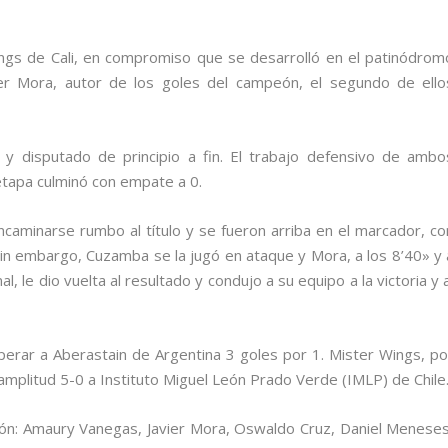
ngs de Cali, en compromiso que se desarrolló en el patinódrom
er Mora, autor de los goles del campeón, el segundo de ello
 y disputado de principio a fin. El trabajo defensivo de ambo
 etapa culminó con empate a 0.
caminarse rumbo al título y se fueron arriba en el marcador, co
Sin embargo, Cuzamba se la jugó en ataque y Mora, a los 8’40» y 
l, le dio vuelta al resultado y condujo a su equipo a la victoria y a
superar a Aberastain de Argentina 3 goles por 1. Mister Wings, po
amplitud 5-0 a Instituto Miguel León Prado Verde (IMLP) de Chile
n: Amaury Vanegas, Javier Mora, Oswaldo Cruz, Daniel Meneses