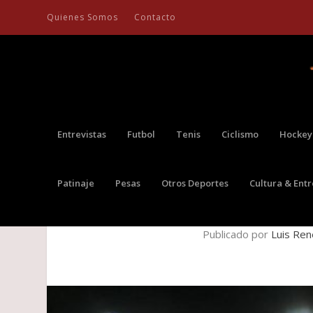
Quienes Somos
Contacto
Entrevistas
Futbol
Tenis
Ciclismo
Hockey
Patinaje
Pesas
Otros Deportes
Cultura & Ent
CUZAMBA CAMPEÓN IN
Publicado por
Luis Ren