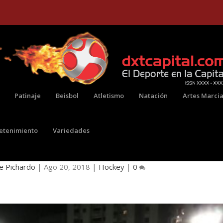
Patinaje
Beisbol
Atletismo
Natación
Artes Marcia
retenimiento
Variedades
TERNACIONAL DE HOCKEY EN PATÍN
e Pichardo
|
Ago 20, 2018
|
Hockey
|
0