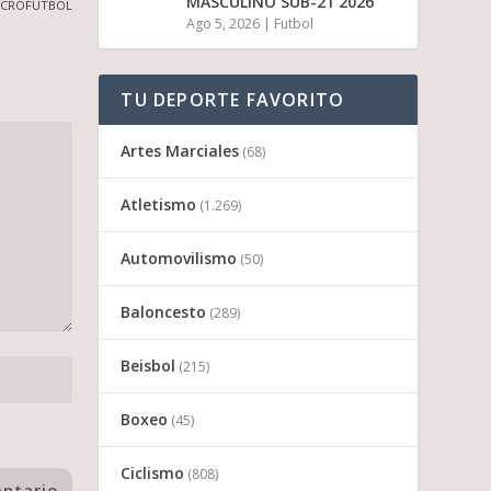
MASCULINO SUB-21 2026
MICROFÚTBOL
Ago 5, 2026
|
Futbol
TU DEPORTE FAVORITO
Artes Marciales
(68)
Atletismo
(1.269)
Automovilismo
(50)
Baloncesto
(289)
Beisbol
(215)
Boxeo
(45)
Ciclismo
(808)