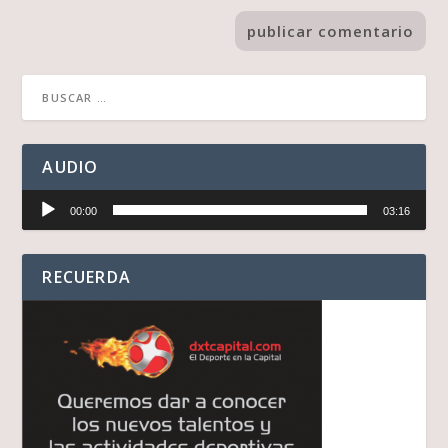
AUDIO
Reproductor
00:00
03:16
de
audio
RECUERDA