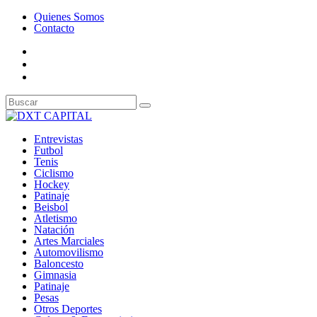
Quienes Somos
Contacto
Entrevistas
Futbol
Tenis
Ciclismo
Hockey
Patinaje
Beisbol
Atletismo
Natación
Artes Marciales
Automovilismo
Baloncesto
Gimnasia
Patinaje
Pesas
Otros Deportes