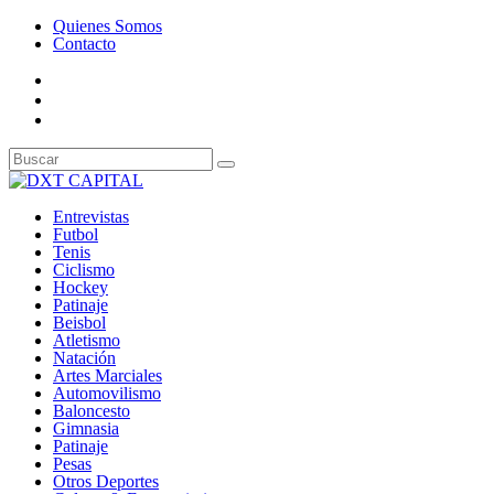
Quienes Somos
Contacto
Entrevistas
Futbol
Tenis
Ciclismo
Hockey
Patinaje
Beisbol
Atletismo
Natación
Artes Marciales
Automovilismo
Baloncesto
Gimnasia
Patinaje
Pesas
Otros Deportes