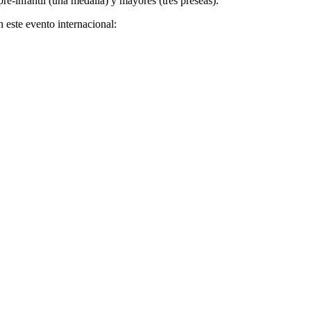
pre-infantil (una medalla) y mayores (tres preseas).
 este evento internacional: