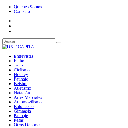
Quienes Somos
Contacto
Entrevistas
Futbol
Tenis
Ciclismo
Hockey
Patinaje
Beisbol
Atletismo
Natación
Artes Marciales
Automovilismo
Baloncesto
Gimnasia
Patinaje
Pesas
Otros Deportes