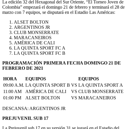
La edición 32 del Hexagonal del Sur Oriente, “El Torneo Joven de
Colombia” empezará el domingo 21 de febrero y terminará el 28 de
marzo con 7 equipos, se disputará en el Estadio Las Américas:
ALSET BOLTON
ARGENTINOS JR
CLUB MONSERRATE
MARACANEIROS
AMÉRICA DE CALI
LA QUINTA SPORT FC A
LA QUINTA SPORT FC B
PROGRAMACIÓN PRIMERA FECHA DOMINGO 21 DE
FEBRERO DE 2021
HORA
EQUIPOS
EQUIPOS
09:00 A.M.
LA QUINTA SPORT B
VS
LA QUINTA SPORT A
11:00 AM
AMÉRICA DE CALI
VS
CLUB MONSERRATE
01:00 PM
ALSET BOLTON
VS
MARACANEIROS
DESCANSA: ARGENTINOS JR
PREJUVENIL SUB 17
La Prejuvenil sub 17 en su versión 31 se jugará en el Estadio del