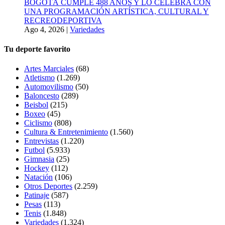
BOGOTÁ CUMPLE 488 AÑOS Y LO CELEBRA CON
UNA PROGRAMACIÓN ARTÍSTICA, CULTURAL Y
RECREODEPORTIVA
Ago 4, 2026
|
Variedades
Tu deporte favorito
Artes Marciales
(68)
Atletismo
(1.269)
Automovilismo
(50)
Baloncesto
(289)
Beisbol
(215)
Boxeo
(45)
Ciclismo
(808)
Cultura & Entretenimiento
(1.560)
Entrevistas
(1.220)
Futbol
(5.933)
Gimnasia
(25)
Hockey
(112)
Natación
(106)
Otros Deportes
(2.259)
Patinaje
(587)
Pesas
(113)
Tenis
(1.848)
Variedades
(1.324)