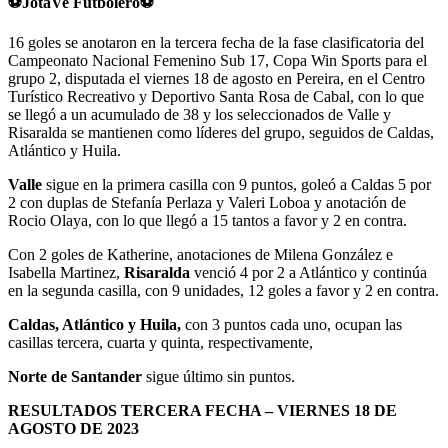
⚽JotaVe Fútbolero⚽
16 goles se anotaron en la tercera fecha de la fase clasificatoria del
Campeonato Nacional Femenino Sub 17, Copa Win Sports para el
grupo 2, disputada el viernes 18 de agosto en Pereira, en el Centro
Turístico Recreativo y Deportivo Santa Rosa de Cabal, con lo que
se llegó a un acumulado de 38 y los seleccionados de Valle y
Risaralda se mantienen como líderes del grupo, seguidos de Caldas,
Atlántico y Huila.
Valle
sigue en la primera casilla con 9 puntos, goleó a Caldas 5 por
2 con duplas de Stefanía Perlaza y Valeri Loboa y anotación de
Rocio Olaya, con lo que llegó a 15 tantos a favor y 2 en contra.
Con 2 goles de Katherine, anotaciones de Milena González e
Isabella Martinez,
Risaralda
venció 4 por 2 a Atlántico y continúa
en la segunda casilla, con 9 unidades, 12 goles a favor y 2 en contra.
Caldas, Atlántico y Huila,
con 3 puntos cada uno, ocupan las
casillas tercera, cuarta y quinta, respectivamente,
Norte de Santander
sigue último sin puntos.
RESULTADOS TERCERA FECHA – VIERNES 18 DE
AGOSTO DE 2023