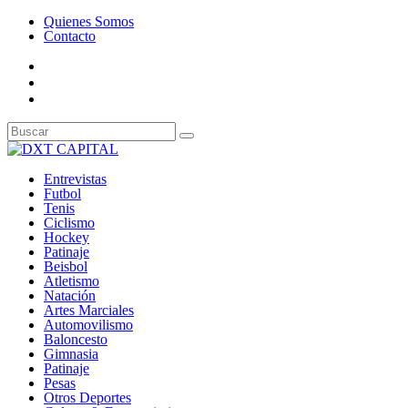
Quienes Somos
Contacto
Entrevistas
Futbol
Tenis
Ciclismo
Hockey
Patinaje
Beisbol
Atletismo
Natación
Artes Marciales
Automovilismo
Baloncesto
Gimnasia
Patinaje
Pesas
Otros Deportes