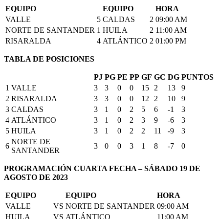
EQUIPO
EQUIPO
HORA
VALLE
5
CALDAS
2
09:00 AM
NORTE DE SANTANDER
1
HUILA
2
11:00 AM
RISARALDA
4
ATLÁNTICO
2
01:00 PM
TABLA DE POSICIONES
PJ
PG
PE
PP
GF
GC
DG
PUNTOS
1
VALLE
3
3
0
0
15
2
13
9
2
RISARALDA
3
3
0
0
12
2
10
9
3
CALDAS
3
1
0
2
5
6
-1
3
4
ATLÁNTICO
3
1
0
2
3
9
-6
3
5
HUILA
3
1
0
2
2
11
-9
3
NORTE DE
6
3
0
0
3
1
8
-7
0
SANTANDER
PROGRAMACIÓN CUARTA FECHA – SÁBADO 19 DE
AGOSTO DE 2023
EQUIPO
EQUIPO
HORA
VALLE
VS
NORTE DE SANTANDER
09:00 AM
HUILA
VS
ATLÁNTICO
11:00 AM