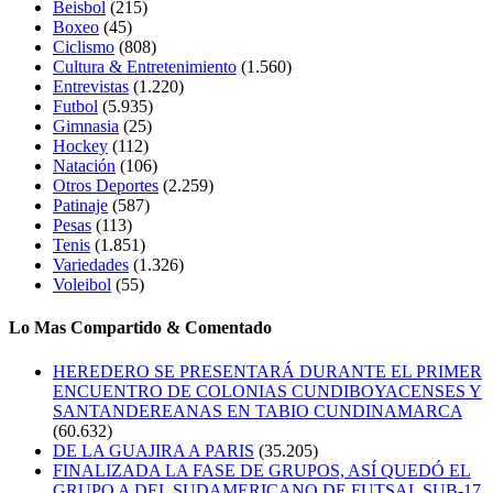
Beisbol
(215)
Boxeo
(45)
Ciclismo
(808)
Cultura & Entretenimiento
(1.560)
Entrevistas
(1.220)
Futbol
(5.935)
Gimnasia
(25)
Hockey
(112)
Natación
(106)
Otros Deportes
(2.259)
Patinaje
(587)
Pesas
(113)
Tenis
(1.851)
Variedades
(1.326)
Voleibol
(55)
Lo Mas Compartido & Comentado
HEREDERO SE PRESENTARÁ DURANTE EL PRIMER
ENCUENTRO DE COLONIAS CUNDIBOYACENSES Y
SANTANDEREANAS EN TABIO CUNDINAMARCA
(60.632)
DE LA GUAJIRA A PARIS
(35.205)
FINALIZADA LA FASE DE GRUPOS, ASÍ QUEDÓ EL
GRUPO A DEL SUDAMERICANO DE FUTSAL SUB-17