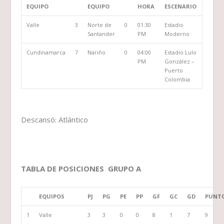
EQUIPO
EQUIPO
HORA
ESCENARIO
Valle
3
Norte de
0
01:30
Estadio
Santander
PM
Moderno
Cundinamarca
7
Nariño
0
04:00
Estadio Lulo
PM
González –
Puerto
Colombia
Descansó: Atlántico
TABLA DE POSICIONES GRUPO A
EQUIPOS
PJ
PG
PE
PP
GF
GC
GD
PUNT
1
Valle
3
3
0
0
8
1
7
9