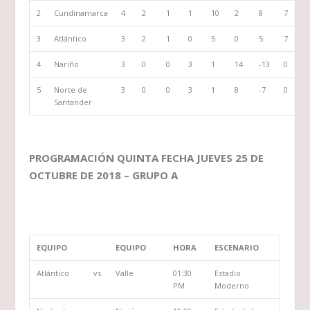
2
Cundinamarca
4
2
1
1
10
2
8
7
3
Atlántico
3
2
1
0
5
0
5
7
4
Nariño
3
0
0
3
1
14
-13
0
5
Norte de
3
0
0
3
1
8
-7
0
Santander
PROGRAMACIÓN QUINTA FECHA JUEVES 25 DE
OCTUBRE DE 2018 – GRUPO A
EQUIPO
EQUIPO
HORA
ESCENARIO
Atlántico
vs
Valle
01:30
Estadio
PM
Moderno