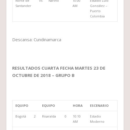
Norte de
vs
Nariño
10:00
Estadio Lulo
Santander
AM
González –
Puerto
Colombia
Descansa: Cundinamarca
RESULTADOS CUARTA FECHA MARTES 23 DE
OCTUBRE DE 2018 – GRUPO B
EQUIPO
EQUIPO
HORA
ESCENARIO
Bogotá
2
Risaralda
0
10:10
Estadio
AM
Moderno