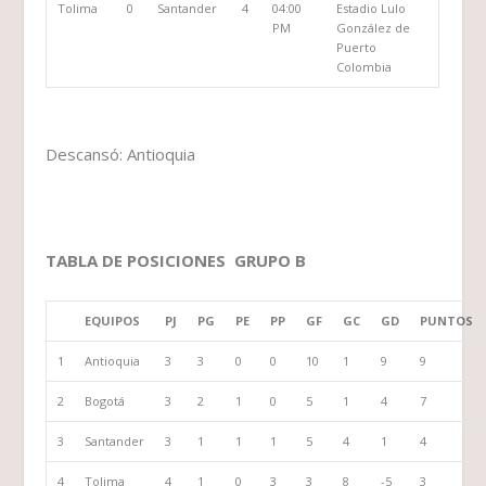
Tolima
0
Santander
4
04:00
Estadio Lulo
PM
González de
Puerto
Colombia
Descansó: Antioquia
TABLA DE POSICIONES GRUPO B
EQUIPOS
PJ
PG
PE
PP
GF
GC
GD
PUNTOS
1
Antioquia
3
3
0
0
10
1
9
9
2
Bogotá
3
2
1
0
5
1
4
7
3
Santander
3
1
1
1
5
4
1
4
4
Tolima
4
1
0
3
3
8
-5
3