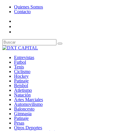
Quienes Somos
Contacto
Entrevistas
Futbol
Tenis
Ciclismo
Hockey
Patinaje
Beisbol
Atletismo
Natación
Artes Marciales
Automovilismo
Baloncesto
Gimnasia
Patinaje
Pesas
Otros Deportes