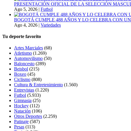
PRESENTACIÓN OFICIAL DE LA SELECCIÓN MASCULI
Ago 5, 2026
|
Futbol
BOGOTÁ CUMPLE 488 AÑOS Y LO CELEBRA CON U
Ago 4, 2026
|
Variedades
Tu deporte favorito
Artes Marciales
(68)
Atletismo
(1.269)
Automovilismo
(50)
Baloncesto
(289)
Beisbol
(215)
Boxeo
(45)
Ciclismo
(808)
Cultura & Entretenimiento
(1.560)
Entrevistas
(1.220)
Futbol
(5.933)
Gimnasia
(25)
Hockey
(112)
Natación
(106)
Otros Deportes
(2.259)
Patinaje
(587)
Pesas
(113)