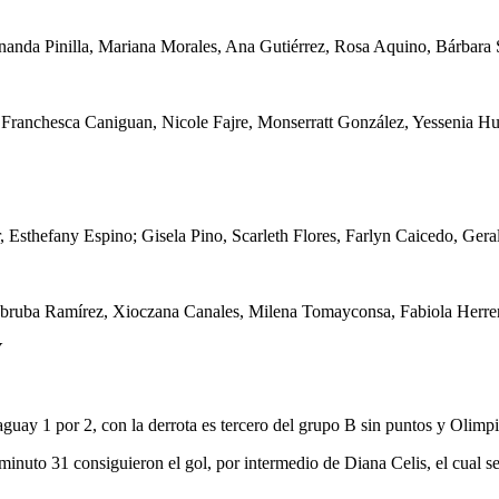
rnanda Pinilla, Mariana Morales, Ana Gutiérrez, Rosa Aquino, Bárbar
 Franchesca Caniguan, Nicole Fajre, Monserratt González, Yessenia Hu
, Esthefany Espino; Gisela Pino, Scarleth Flores, Farlyn Caicedo, Ge
 Sabruba Ramírez, Xioczana Canales, Milena Tomayconsa, Fabiola Her
Y
guay 1 por 2, con la derrota es tercero del grupo B sin puntos y Olimp
inuto 31 consiguieron el gol, por intermedio de Diana Celis, el cual se