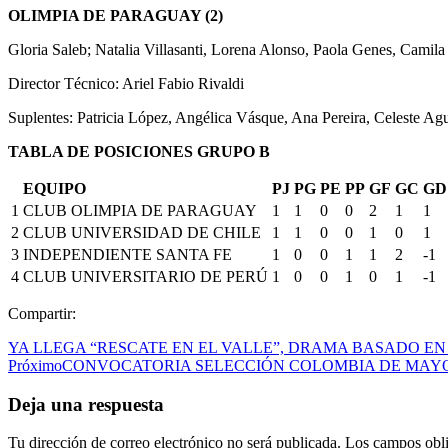
OLIMPIA DE PARAGUAY (2)
Gloria Saleb; Natalia Villasanti, Lorena Alonso, Paola Genes, Camil
Director Técnico: Ariel Fabio Rivaldi
Suplentes: Patricia López, Angélica Vásque, Ana Pereira, Celeste A
TABLA DE POSICIONES GRUPO B
EQUIPO
PJ
PG
PE
PP
GF
GC
GD
1
CLUB OLIMPIA DE PARAGUAY
1
1
0
0
2
1
1
2
CLUB UNIVERSIDAD DE CHILE
1
1
0
0
1
0
1
3
INDEPENDIENTE SANTA FE
1
0
0
1
1
2
-1
4
CLUB UNIVERSITARIO DE PERÚ
1
0
0
1
0
1
-1
Compartir:
YA LLEGA “RESCATE EN EL VALLE”, DRAMA BASADO E
Próximo
CONVOCATORIA SELECCIÓN COLOMBIA DE MAYORE
Deja una respuesta
Tu dirección de correo electrónico no será publicada.
Los campos obli