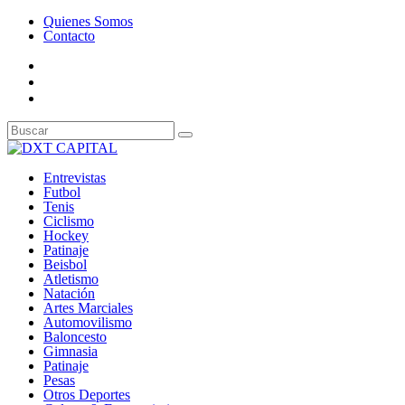
Quienes Somos
Contacto
Entrevistas
Futbol
Tenis
Ciclismo
Hockey
Patinaje
Beisbol
Atletismo
Natación
Artes Marciales
Automovilismo
Baloncesto
Gimnasia
Patinaje
Pesas
Otros Deportes