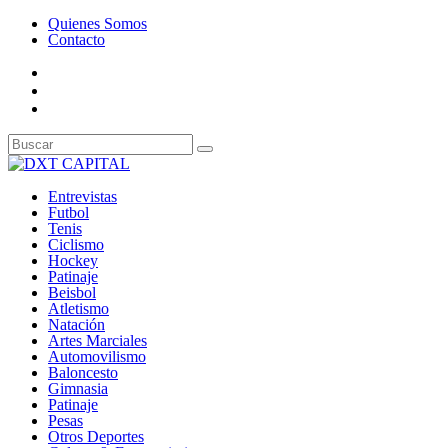
Quienes Somos
Contacto
Entrevistas
Futbol
Tenis
Ciclismo
Hockey
Patinaje
Beisbol
Atletismo
Natación
Artes Marciales
Automovilismo
Baloncesto
Gimnasia
Patinaje
Pesas
Otros Deportes