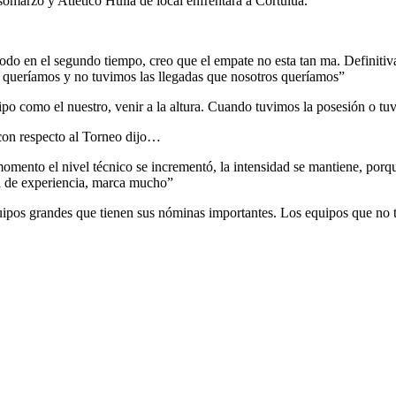
rsomarzo y Atlético Huila de local enfrentará a Cortuluá.
 todo en el segundo tiempo, creo que el empate no esta tan ma. Definiti
s queríamos y no tuvimos las llegadas que nosotros queríamos”
po como el nuestro, venir a la altura. Cuando tuvimos la posesión o tuv
c
on respecto al Torneo dijo…
momento el nivel técnico se incrementó, la intensidad se mantiene, porq
ta de experiencia, marca mucho”
ipos grandes que tienen sus nóminas importantes. Los equipos que no t