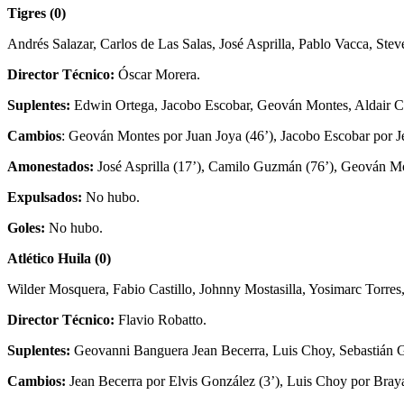
Tigres (0)
Andrés Salazar, Carlos de Las Salas, José Asprilla, Pablo Vacca, St
Director Técnico:
Óscar Morera.
Suplentes:
Edwin Ortega, Jacobo Escobar, Geován Montes, Aldair Cant
Cambios
: Geován Montes por Juan Joya (46’), Jacobo Escobar por Je
Amonestados:
José Asprilla (17’), Camilo Guzmán (76’), Geován Mont
Expulsados:
No hubo.
Goles:
No hubo.
Atlético Huila (0)
Wilder Mosquera, Fabio Castillo, Johnny Mostasilla, Yosimarc Torre
Director Técnico:
Flavio Robatto.
Suplentes:
Geovanni Banguera Jean Becerra, Luis Choy, Sebastián Ga
Cambios:
Jean Becerra por Elvis González (3’), Luis Choy por Braya