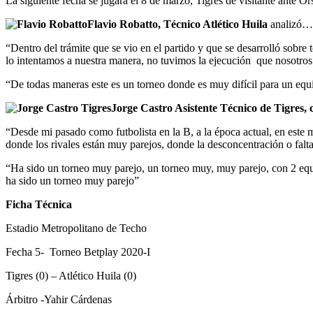
La siguiente fecha se jugará el 8 de marzo, Tigres de visitante ante O
Flavio Robatto, Técnico Atlético Huila
analizó…
“Dentro del trámite que se vio en el partido y que se desarrolló sobre
lo intentamos a nuestra manera, no tuvimos la ejecución que nosotro
“De todas maneras este es un torneo donde es muy difícil para un equi
Jorge Castro Asistente Técnico de Tigres, 
“Desde mi pasado como futbolista en la B, a la época actual, en este 
donde los rivales están muy parejos, donde la desconcentración o fal
“Ha sido un torneo muy parejo, un torneo muy, muy parejo, con 2 equ
ha sido un torneo muy parejo”
Ficha Técnica
Estadio Metropolitano de Techo
Fecha 5- Torneo Betplay 2020-I
Tigres (0) – Atlético Huila (0)
Árbitro -Yahir Cárdenas