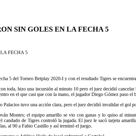
ON SIN GOLES EN LA FECHA 5
fecha 5 del Torneo Betplay 2020-I y con el resultado Tigres se encuentr
on toda, hizo una incursión al minuto 10 pero el juez decidió cancelar 
ntro en el que casi que con la mano, el jugador Diego Gómez paso el bal
o Palacios tuvo una acción clara, pero el juez decidió invalidar el gol p
n Montes; el equipo amarillo se vio con ganas y lo quiso al minuto 7
el candado de Tigres controló la jugada. El juez le sacó tarjeta amaril
s, al 90 a Fabio Castillo y así terminó el juego.