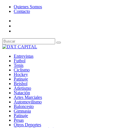
Quienes Somos
Contacto
Entrevistas
Futbol
Tenis
Ciclismo
Hockey
Patinaje
Beisbol
Atletismo
Natación
Artes Marciales
Automovilismo
Baloncesto
Gimnasia
Patinaje
Pesas
Otros Deportes