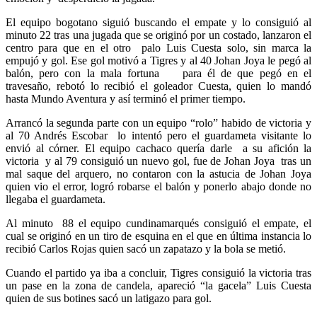
El equipo bogotano siguió buscando el empate y lo consiguió al
minuto 22 tras una jugada que se originó por un costado, lanzaron el
centro para que en el otro palo Luis Cuesta solo, sin marca la
empujó y gol. Ese gol motivó a Tigres y al 40 Johan Joya le pegó al
balón, pero con la mala fortuna para él de que pegó en el
travesaño, rebotó lo recibió el goleador Cuesta, quien lo mandó
hasta Mundo Aventura y así terminó el primer tiempo.
Arrancó la segunda parte con un equipo “rolo” habido de victoria y
al 70 Andrés Escobar lo intentó pero el guardameta visitante lo
envió al córner. El equipo cachaco quería darle a su afición la
victoria y al 79 consiguió un nuevo gol, fue de Johan Joya tras un
mal saque del arquero, no contaron con la astucia de Johan Joya
quien vio el error, logró robarse el balón y ponerlo abajo donde no
llegaba el guardameta.
Al minuto 88 el equipo cundinamarqués consiguió el empate, el
cual se originó en un tiro de esquina en el que en última instancia lo
recibió Carlos Rojas quien sacó un zapatazo y la bola se metió.
Cuando el partido ya iba a concluir, Tigres consiguió la victoria tras
un pase en la zona de candela, apareció “la gacela” Luis Cuesta
quien de sus botines sacó un latigazo para gol.