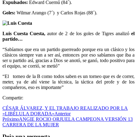
Expulsados:
Edward Cuernú (84´).
Goles:
Wilmar Arango (7´) y Carlos Rojas (88´).
Luis Cuesta Cuesta,
autor de 2 de los goles de Tigres analizó
el
partido…
“Sabíamos que era un partido guerreado porque era un clásico y los
clásicos siempre van a ser así, entonces por eso sabíamos que iba a
ser u partido así, gracias a Dios se anotó, se ganó, todo positivo para
el equipo, se corrió, se metió”
“El torneo de la B como todos saben es un torneo que es de correr,
meter, ya de ahí viene la técnica, la táctica del profe y de los
compañeros, eso es importante”
Compartir:
CÉSAR ÁLVAREZ, Y EL TRABAJO REALIZADO POR LA
«LIBÉLULA DORADA»
Anterior
Próximo
ANGIE ROCIO ORJUELA CAMPEONA VERSIÓN 13
CARRERA DE LA MUJER
Deja una respuesta