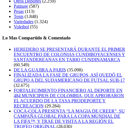
Otros Deportes
(2.259)
Patinaje
(587)
Pesas
(113)
Tenis
(1.848)
Variedades
(1.324)
Voleibol
(55)
Lo Mas Compartido & Comentado
HEREDERO SE PRESENTARÁ DURANTE EL PRIMER
ENCUENTRO DE COLONIAS CUNDIBOYACENSES Y
SANTANDEREANAS EN TABIO CUNDINAMARCA
(60.549)
DE LA GUAJIRA A PARIS
(35.098)
FINALIZADA LA FASE DE GRUPOS, ASÍ QUEDÓ EL
GRUPO A DEL SUDAMERICANO DE FUTSAL SUB-17
(32.675)
FORTALECIMIENTO FINANCIERO AL DEPORTE EN
484 MUNICIPIOS DE COLOMBIA, QUE APROBARON
EL ACUERDO DE LA TASA PRODEPORTE Y
RECREACION
(29.284)
COCA-COLA PRESENTA “LA MAGIA DE CREER”, SU
CAMPAÑA GLOBAL PARA LA COPA MUNDIAL DE
LA FIFA™, Y TRAE DE VISITA A LA REGIÓN EL
TROFEO ORIGINAL
(28.030)