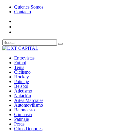
Quienes Somos
Contacto
Entrevistas
Futbol
Tenis
Ciclismo
Hockey
Patinaje
Beisbol
Atletismo
Natación
Artes Marciales
Automovilismo
Baloncesto
Gimnasia
Patinaje
Pesas
Otros Deportes