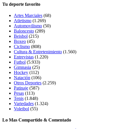
Tu deporte favorito
Artes Marciales
(68)
Atletismo
(1.269)
Automovilismo
(50)
Baloncesto
(289)
Beisbol
(215)
Boxeo
(45)
Ciclismo
(808)
Cultura & Entretenimiento
(1.560)
Entrevistas
(1.220)
Futbol
(5.933)
Gimnasia
(25)
Hockey
(112)
Natación
(106)
Otros Deportes
(2.259)
Patinaje
(587)
Pesas
(113)
Tenis
(1.848)
Variedades
(1.324)
Voleibol
(55)
Lo Mas Compartido & Comentado