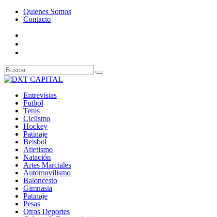
Quienes Somos
Contacto
Entrevistas
Futbol
Tenis
Ciclismo
Hockey
Patinaje
Beisbol
Atletismo
Natación
Artes Marciales
Automovilismo
Baloncesto
Gimnasia
Patinaje
Pesas
Otros Deportes