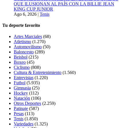
QUE ILUSIONAN AL PAÍS CON LA BILLIE JEAN
KING CUP JUNIOR
Ago 6, 2026
|
Tenis
Tu deporte favorito
Artes Marciales
(68)
Atletismo
(1.270)
Automovilismo
(50)
Baloncesto
(289)
Beisbol
(215)
Boxeo
(45)
Ciclismo
(808)
Cultura & Entretenimiento
(1.560)
Entrevistas
(1.220)
Futbol
(5.935)
Gimnasia
(25)
Hockey
(112)
Natación
(106)
Otros Deportes
(2.259)
Patinaje
(587)
Pesas
(113)
Tenis
(1.850)
Variedades
(1.325)