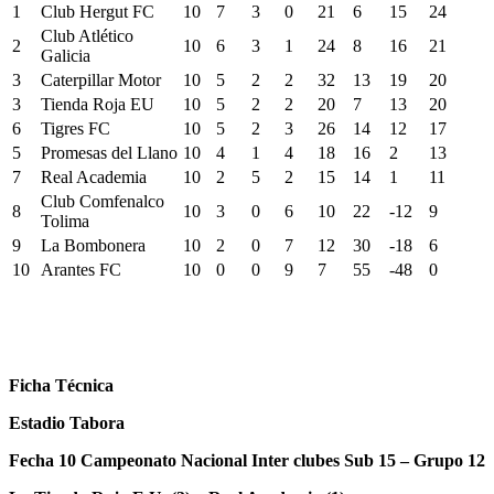
1
Club Hergut FC
10
7
3
0
21
6
15
24
Club Atlético
2
10
6
3
1
24
8
16
21
Galicia
3
Caterpillar Motor
10
5
2
2
32
13
19
20
3
Tienda Roja EU
10
5
2
2
20
7
13
20
6
Tigres FC
10
5
2
3
26
14
12
17
5
Promesas del Llano
10
4
1
4
18
16
2
13
7
Real Academia
10
2
5
2
15
14
1
11
Club Comfenalco
8
10
3
0
6
10
22
-12
9
Tolima
9
La Bombonera
10
2
0
7
12
30
-18
6
10
Arantes FC
10
0
0
9
7
55
-48
0
Ficha Técnica
Estadio Tabora
Fecha 10 Campeonato Nacional Inter clubes Sub 15 – Grupo 12