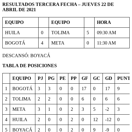
RESULTADOS TERCERA FECHA – JUEVES 22 DE
ABRIL DE 2021
EQUIPO
EQUIPO
HORA
HUILA
0
TOLIMA
5
09:30 AM
BOGOTÁ
4
META
0
11:30 AM
DESCANSÓ: BOYACÁ
TABLA DE POSICIONES
EQUIPO
PJ
PG
PE
PP
GF
GC
GD
PUNT
1
BOGOTÁ
3
3
0
0
17
0
17
9
2
TOLIMA
2
2
0
0
6
0
6
6
3
META
3
1
0
2
3
5
-2
3
4
HUILA
2
0
0
2
0
12
-12
0
5
BOYACÁ
2
0
0
2
0
9
-9
0