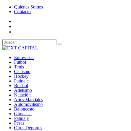
Quienes Somos
Contacto
Entrevistas
Futbol
Tenis
Ciclismo
Hockey
Patinaje
Beisbol
Atletismo
Natación
Artes Marciales
Automovilismo
Baloncesto
Gimnasia
Patinaje
Pesas
Otros Deportes