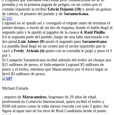
permitía y en la primera jugada de peligro, en un centro por el
costado izquierdo la recibió
Edwin Dájome (18)
y anotó un golazo
de cabeza, el primero del partido y de
Suramericana
.
Legrand no se quedó así y consiguió el empate antes de terminar el
primer tiempo, a través de un tiro de esquina, donde el balón llegó al
segundo palo y le quedó al jugador de la casaca
4
,
Raúl Pinilla
.
En la segunda parte del partido, luego de una falta sancionada con
tiro penal,
Luis Jaimes (9)
anotó el segundo para
Suramericana
.
La puntilla final llegó en un centro por el sector izquierdo que le
cayó a
Fredy Arizala (4)
quien con la coronilla le pegó y puso el 3
por 1.
El Campeón Suramericana recibió además del trofeo un cheque por
$15 millones de pesos, el Subcampeón Legrand $5 millones de
pesos y el trofeo, mientras que Maracaneiros por el tercer lugar se
llevó $3 millones de pesos.
Michael Estrada
, arquero de
Maracaneiros
, bogotano de 29 años de edad,
profesional en Comercio Internacional, quien recibió el trofeo y
$500 mil pesos como la valla menos vencida con solo 5 goles, fue
figura al tapar uno de los tiros de Real Candelaria desde el punto