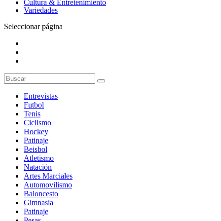
Cultura & Entretenimiento
Variedades
Seleccionar página
Entrevistas
Futbol
Tenis
Ciclismo
Hockey
Patinaje
Beisbol
Atletismo
Natación
Artes Marciales
Automovilismo
Baloncesto
Gimnasia
Patinaje
Pesas