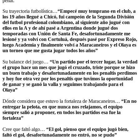
penal.
Su trayectoria futbolística…
“Empecé muy temprano en el club, a
los 19 años llegué a Chicó, fui campeón de la Segunda División
del futbol profesional colombiano, al siguiente año jugué con
ellos en la A y de ahí pasé a Argentina donde jugué dos
temporadas con Unión de Santa Fe, desafortunadamente me
lesioné y ya volví con Cortuluá, después pasé por Expreso Rojo,
luego Academia y finalmente volví a Maracaneiros y el Olaya es
un torneo que me gusta jugar todos los años”
Su balance del juego…
“Un partido por el tercer lugar, la verdad
el grupo hace un mes que jugó el cruzado, triste porque se hizo
un buen trabajo y desafortunadamente en los penaltis perdimos
y hoy fue otra vez por los penaltis que tuvimos la oportunidad
de ganar y se ganó la valla y seguimos trabajando para el
Olaya”
Dónde considera que estuvo la fortaleza de Maracaneiros…
“En no
entregar la pelota, en que nunca nos relajamos, el equipo
siempre salió a proponer, en todos los partidos esa fue la
fortaleza”
Cree que faltó algo…
“El gol, pienso que el equipo jugó bien,
faltó el gol, desafortunadamente no entró, no se pudo”