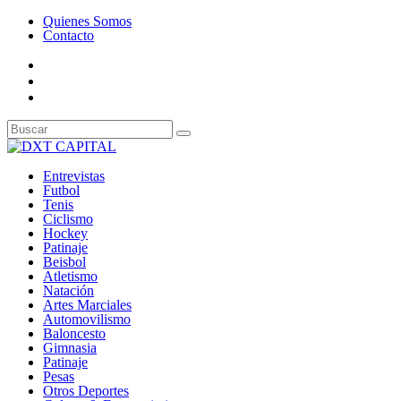
Quienes Somos
Contacto
Entrevistas
Futbol
Tenis
Ciclismo
Hockey
Patinaje
Beisbol
Atletismo
Natación
Artes Marciales
Automovilismo
Baloncesto
Gimnasia
Patinaje
Pesas
Otros Deportes