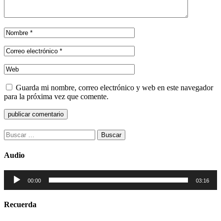
Guarda mi nombre, correo electrónico y web en este navegador
para la próxima vez que comente.
Buscar:
Audio
Reproductor
00:00
03:16
de
audio
Recuerda