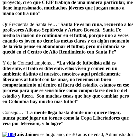
proyecto, creo que CEIF trabaja de una manera particular, me
tiene impresionado, muchachos jóvenes que juegan mano a
mano contra uno”
Qué recuerda de Santa Fe… “
Santa Fe es mi cuna, recuerdo a los
profesores Alfonso Sepúlveda y Arturo Boyacá. Santa Fe
medio la ilusión de continuar en el fútbol, porque uno a veces
cuando es joven no tiene las metas claras y en algún momento
de la vida pensé en abandonar el fútbol, pero mi infancia se
quedó en el Centro de Alto Rendimiento con Santa Fe”
Y de la Concachampions…
“La vida de futbolista allá es
diferente, el trato es diferente, ellos viven y comen en un
ambiente distinto al nuestro, nosotros aquí prácticamente
liberamos al fútbol con las uñas, no tenemos un buen
comportamiento ni dentro ni fuera del estadio, estamos en ese
proceso para que se sensibilice cómo comportarse dentro del
estadio y fuera. Son muchas cosas que hay que cambiar pero
en Colombia hay mucho más fútbol”
Consejo…
“La mente llega hasta donde uno quiere llegar,
nunca pensé jugar un torneo como la Copa Libertadores que
veía por televisión, y lo logré”
Luis Jaimes
es bogotano, de 30 años de edad, Administrador