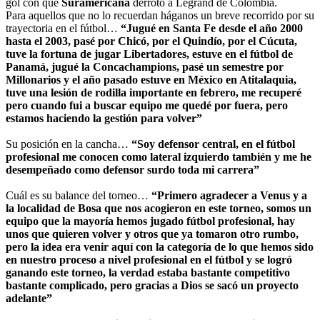
gol con que
Suramericana
derrotó a Legrand de Colombia.
Para aquellos que no lo recuerdan háganos un breve recorrido por su
trayectoria en el fútbol…
“Jugué en Santa Fe desde el año 2000
hasta el 2003, pasé por Chicó, por el Quindío, por el Cúcuta,
tuve la fortuna de jugar Libertadores, estuve en el fútbol de
Panamá, jugué la Concachampions, pasé un semestre por
Millonarios y el año pasado estuve en México en Atitalaquia,
tuve una lesión de rodilla importante en febrero, me recuperé
pero cuando fui a buscar equipo me quedé por fuera, pero
estamos haciendo la gestión para volver”
Su posición en la cancha…
“Soy defensor central, en el fútbol
profesional me conocen como lateral izquierdo también y me he
desempeñado como defensor surdo toda mi carrera”
Cuál es su balance del torneo…
“Primero agradecer a Venus y a
la localidad de Bosa que nos acogieron en este torneo, somos un
equipo que la mayoría hemos jugado fútbol profesional, hay
unos que quieren volver y otros que ya tomaron otro rumbo,
pero la idea era venir aquí con la categoría de lo que hemos sido
en nuestro proceso a nivel profesional en el fútbol y se logró
ganando este torneo, la verdad estaba bastante competitivo
bastante complicado, pero gracias a Dios se sacó un proyecto
adelante”