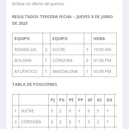
Bolívar es último sin puntos.
RESULTADOS TERCERA FECHA – JUEVES 8 DE JUNIO
DE 2023
EQUIPO
EQUIPO
HORA
RISARALDA
2
SUCRE
3
10:00 AM
BOLÍVAR
1
CÓRDOBA
0
01:30 PM
ATLÁNTICO
1
MAGDALENA
1
03:30 PM
TABLA DE POSICIONES
PJ
PG
PE
PP
GF
GC
DG
PUNT
1
SUCRE
3
2
0
1
6
5
1
6
2
CÓRDOBA
3
2
0
1
3
2
1
6