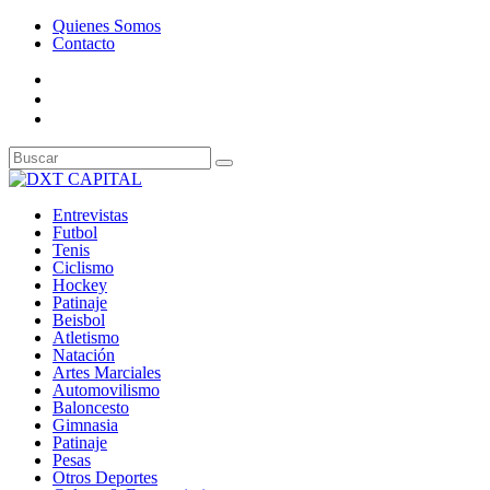
Quienes Somos
Contacto
Entrevistas
Futbol
Tenis
Ciclismo
Hockey
Patinaje
Beisbol
Atletismo
Natación
Artes Marciales
Automovilismo
Baloncesto
Gimnasia
Patinaje
Pesas
Otros Deportes