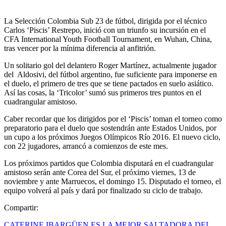
La Selección Colombia Sub 23 de fútbol, dirigida por el técnico
Carlos ‘Piscis’ Restrepo, inició con un triunfo su incursión en el
CFA International Youth Football Tournament, en Wuhan, China,
tras vencer por la mínima diferencia al anfitrión.
Un solitario gol del delantero Roger Martínez, actualmente jugador
del Aldosivi, del fútbol argentino, fue suficiente para imponerse en
el duelo, el primero de tres que se tiene pactados en suelo asiático.
Así las cosas, la ‘Tricolor’ sumó sus primeros tres puntos en el
cuadrangular amistoso.
Caber recordar que los dirigidos por el ‘Piscis’ toman el torneo como
preparatorio para el duelo que sostendrán ante Estados Unidos, por
un cupo a los próximos Juegos Olímpicos Río 2016. El nuevo ciclo,
con 22 jugadores, arrancó a comienzos de este mes.
Los próximos partidos que Colombia disputará en el cuadrangular
amistoso serán ante Corea del Sur, el próximo viernes, 13 de
noviembre y ante Marruecos, el domingo 15. Disputado el torneo, el
equipo volverá al país y dará por finalizado su ciclo de trabajo.
Compartir:
CATERINE IBARGÜEN ES LA MEJOR SALTADORA DEL