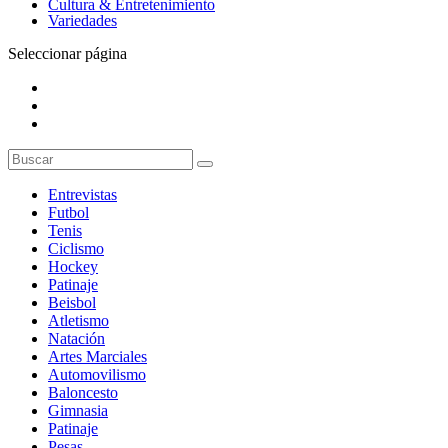
Cultura & Entretenimiento
Variedades
Seleccionar página
Entrevistas
Futbol
Tenis
Ciclismo
Hockey
Patinaje
Beisbol
Atletismo
Natación
Artes Marciales
Automovilismo
Baloncesto
Gimnasia
Patinaje
Pesas