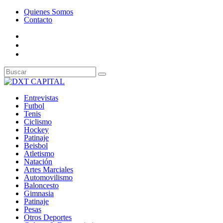
Quienes Somos
Contacto
Entrevistas
Futbol
Tenis
Ciclismo
Hockey
Patinaje
Beisbol
Atletismo
Natación
Artes Marciales
Automovilismo
Baloncesto
Gimnasia
Patinaje
Pesas
Otros Deportes