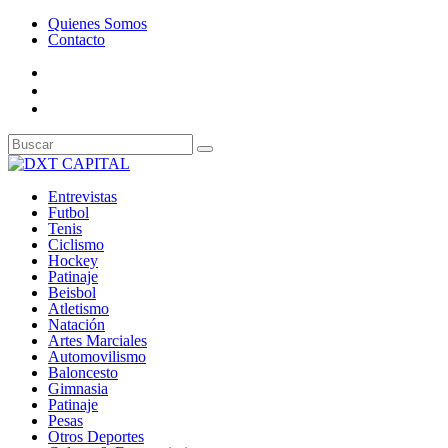
Quienes Somos
Contacto
Entrevistas
Futbol
Tenis
Ciclismo
Hockey
Patinaje
Beisbol
Atletismo
Natación
Artes Marciales
Automovilismo
Baloncesto
Gimnasia
Patinaje
Pesas
Otros Deportes