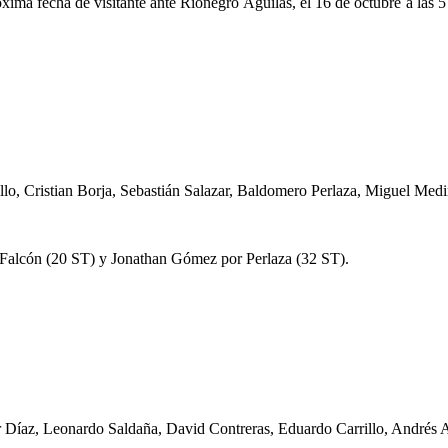
róxima fecha de visitante ante Rionegro Águilas, el 16 de octubre a las
llo, Cristian Borja, Sebastián Salazar, Baldomero Perlaza, Miguel Med
Falcón (20 ST) y Jonathan Gómez por Perlaza (32 ST).
 Díaz, Leonardo Saldaña, David Contreras, Eduardo Carrillo, Andrés