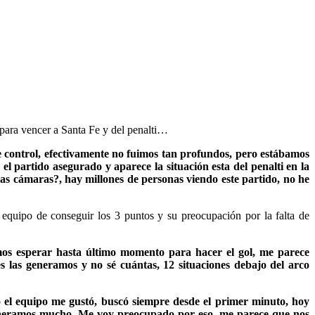
n para vencer a Santa Fe y del penalti…
 control, efectivamente no fuimos tan profundos, pero estábamos
l partido asegurado y aparece la situación esta del penalti en la
¿las cámaras?, hay millones de personas viendo este partido, no he
l equipo de conseguir los 3 puntos y su preocupación por la falta de
os esperar hasta último momento para hacer el gol, me parece
s las generamos y no sé cuántas, 12 situaciones debajo del arco
 el equipo me gustó, buscó siempre desde el primer minuto, hoy
 generamos mucho. Me voy preocupado por eso, me parece que nos