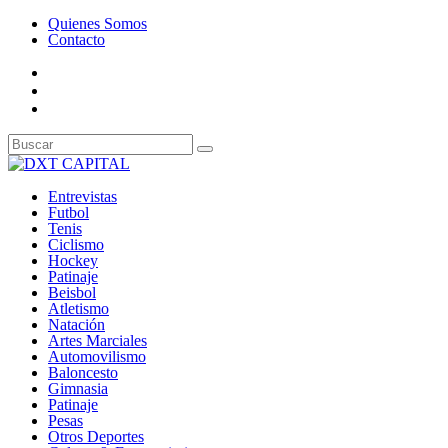
Quienes Somos
Contacto
Entrevistas
Futbol
Tenis
Ciclismo
Hockey
Patinaje
Beisbol
Atletismo
Natación
Artes Marciales
Automovilismo
Baloncesto
Gimnasia
Patinaje
Pesas
Otros Deportes