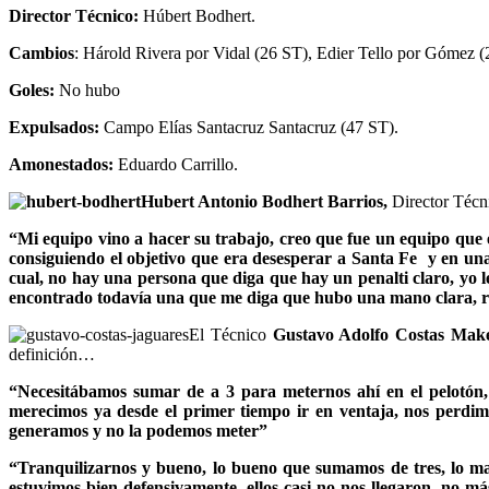
Director Técnico:
Húbert Bodhert.
Cambios
: Hárold Rivera por Vidal (26 ST), Edier Tello por Gómez (
Goles:
No hubo
Expulsados:
Campo Elías Santacruz Santacruz (47 ST).
Amonestados:
Eduardo Carrillo.
Hubert Antonio Bodhert Barrios,
Director Técni
“Mi equipo vino a hacer su trabajo, creo que fue un equipo que
consiguiendo el objetivo que era desesperar a Santa Fe y en una 
cual, no hay una persona que diga que hay un penalti claro, yo le
encontrado todavía una que me diga que hubo una mano clara, res
El Técnico
Gustavo Adolfo Costas Make
definición…
“Necesitábamos sumar de a 3 para meternos ahí en el pelotón
merecimos ya desde el primer tiempo ir en ventaja, nos perdimo
generamos y no la podemos meter”
“Tranquilizarnos y bueno, lo bueno que sumamos de tres, lo ma
estuvimos bien defensivamente, ellos casi no nos llegaron, no