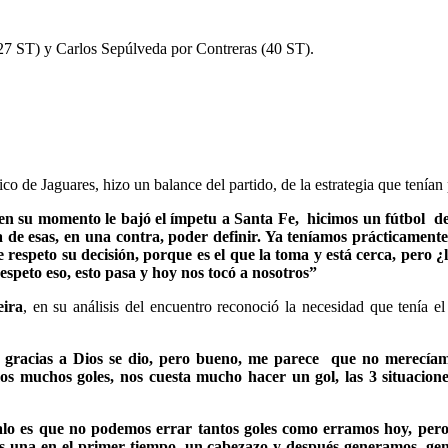
27 ST) y Carlos Sepúlveda por Contreras (40 ST).
co de Jaguares, hizo un balance del partido, de la estrategia que tenía
 en su momento le bajó el ímpetu a Santa Fe, hicimos un fútbol de
de esas, en una contra, poder definir. Ya teníamos prácticamente e
 respeto su decisión, porque es el que la toma y está cerca, pero 
peto eso, esto pasa y hoy nos tocó a nosotros”
ira
, en su análisis del encuentro reconoció la necesidad que tenía e
, gracias a Dios se dio, pero bueno, me parece que no merecíam
s muchos goles, nos cuesta mucho hacer un gol, las 3 situacione
lo es que no podemos errar tantos goles como erramos hoy, pero
 más una en el primer tiempo, un cabezazo y después generamos,