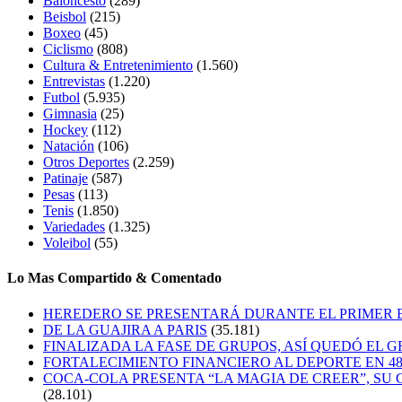
Baloncesto
(289)
Beisbol
(215)
Boxeo
(45)
Ciclismo
(808)
Cultura & Entretenimiento
(1.560)
Entrevistas
(1.220)
Futbol
(5.935)
Gimnasia
(25)
Hockey
(112)
Natación
(106)
Otros Deportes
(2.259)
Patinaje
(587)
Pesas
(113)
Tenis
(1.850)
Variedades
(1.325)
Voleibol
(55)
Lo Mas Compartido & Comentado
HEREDERO SE PRESENTARÁ DURANTE EL PRIMER
DE LA GUAJIRA A PARIS
(35.181)
FINALIZADA LA FASE DE GRUPOS, ASÍ QUEDÓ EL 
FORTALECIMIENTO FINANCIERO AL DEPORTE EN 4
COCA-COLA PRESENTA “LA MAGIA DE CREER”, SU 
(28.101)