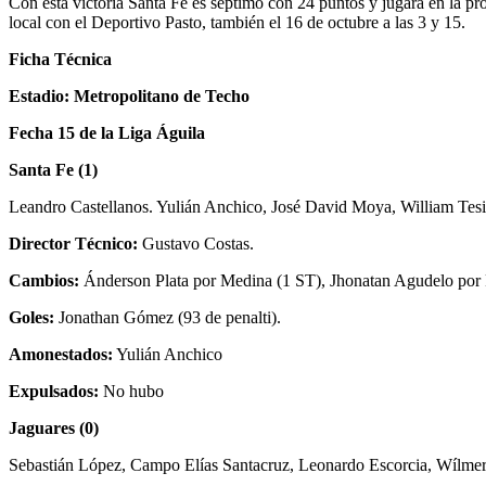
Con esta victoria Santa Fe es séptimo con 24 puntos y jugará en la p
local con el Deportivo Pasto, también el 16 de octubre a las 3 y 15.
Ficha Técnica
Estadio: Metropolitano de Techo
Fecha 15 de la Liga Águila
Santa Fe (1)
Leandro Castellanos. Yulián Anchico, José David Moya, William Tesi
Director Técnico:
Gustavo Costas.
Cambios:
Ánderson Plata por Medina (1 ST), Jhonatan Agudelo por 
Goles:
Jonathan Gómez (93 de penalti).
Amonestados:
Yulián Anchico
Expulsados:
No hubo
Jaguares (0)
Sebastián López, Campo Elías Santacruz, Leonardo Escorcia, Wílmer