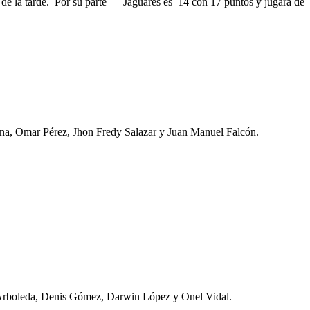
 5 de la tarde. Por su parte Jaguares es 14 con 17 puntos y jugará de
ina, Omar Pérez, Jhon Fredy Salazar y Juan Manuel Falcón.
 Arboleda, Denis Gómez, Darwin López y Onel Vidal.