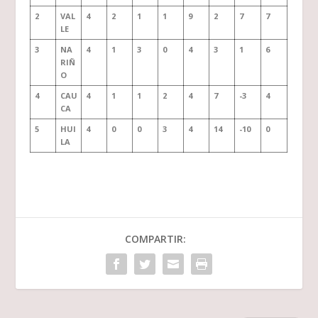
2
VAL
4
2
1
1
9
2
7
7
LE
3
NA
4
1
3
0
4
3
1
6
RIÑ
O
4
CAU
4
1
1
2
4
7
-3
4
CA
5
HUI
4
0
0
3
4
14
-10
0
LA
COMPARTIR: