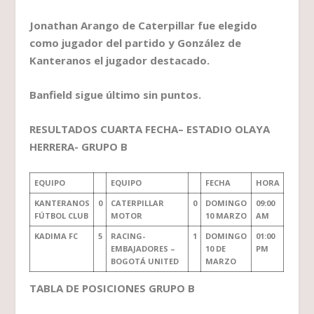
Jonathan Arango de Caterpillar fue elegido
como jugador del partido y González de
Kanteranos el jugador destacado.
Banfield sigue último sin puntos.
RESULTADOS CUARTA FECHA– ESTADIO OLAYA
HERRERA- GRUPO B
EQUIPO
EQUIPO
FECHA
HORA
KANTERANOS
0
CATERPILLAR
0
DOMINGO
09:00
FÚTBOL CLUB
MOTOR
10 MARZO
AM
KADIMA FC
5
RACING-
1
DOMINGO
01:00
EMBAJADORES –
10 DE
PM
BOGOTÁ UNITED
MARZO
TABLA DE POSICIONES GRUPO B