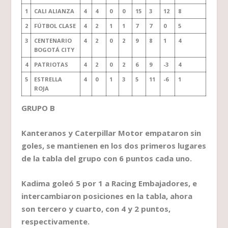
1
CALI ALIANZA
4
4
0
0
15
3
12
8
2
FÚTBOL CLASE
4
2
1
1
7
7
0
5
3
CENTENARIO
4
2
0
2
9
8
1
4
BOGOTÁ CITY
4
PATRIOTAS
4
2
0
2
6
9
-3
4
5
ESTRELLA
4
0
1
3
5
11
-6
1
ROJA
GRUPO B
Kanteranos y Caterpillar Motor empataron sin
goles, se mantienen en los dos primeros lugares
de la tabla del grupo con 6 puntos cada uno.
Kadima goleó 5 por 1 a Racing Embajadores, e
intercambiaron posiciones en la tabla, ahora
son tercero y cuarto, con 4 y 2 puntos,
respectivamente.