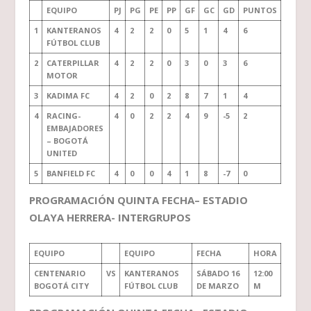
EQUIPO
PJ
PG
PE
PP
GF
GC
GD
PUNTOS
1
KANTERANOS
4
2
2
0
5
1
4
6
FÚTBOL CLUB
2
CATERPILLAR
4
2
2
0
3
0
3
6
MOTOR
3
KADIMA FC
4
2
0
2
8
7
1
4
4
RACING-
4
0
2
2
4
9
-5
2
EMBAJADORES
– BOGOTÁ
UNITED
5
BANFIELD FC
4
0
0
4
1
8
-7
0
PROGRAMACIÓN QUINTA FECHA– ESTADIO
OLAYA HERRERA- INTERGRUPOS
EQUIPO
EQUIPO
FECHA
HORA
CENTENARIO
VS
KANTERANOS
SÁBADO 16
12:00
BOGOTÁ CITY
FÚTBOL CLUB
DE MARZO
M