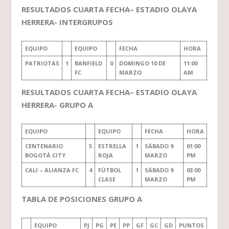
RESULTADOS CUARTA FECHA– ESTADIO OLAYA
HERRERA- INTERGRUPOS
EQUIPO
EQUIPO
FECHA
HORA
PATRIOTAS
1
BANFIELD
0
DOMINGO 10 DE
11:00
FC
MARZO
AM
RESULTADOS CUARTA FECHA– ESTADIO OLAYA
HERRERA- GRUPO A
EQUIPO
EQUIPO
FECHA
HORA
CENTENARIO
5
ESTRELLA
1
SÁBADO 9
01:00
BOGOTÁ CITY
ROJA
MARZO
PM
CALI – ALIANZA FC
4
FÚTBOL
1
SÁBADO 9
03:00
CLASE
MARZO
PM
TABLA DE POSICIONES GRUPO A
EQUIPO
PJ
PG
PE
PP
GF
GC
GD
PUNTOS