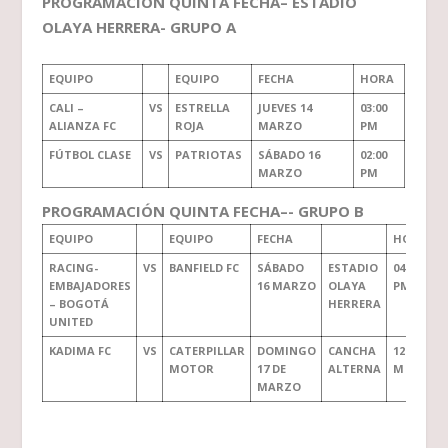
PROGRAMACIÓN QUINTA FECHA– ESTADIO
OLAYA HERRERA- GRUPO A
EQUIPO
EQUIPO
FECHA
HORA
CALI –
VS
ESTRELLA
JUEVES 14
03:00
ALIANZA FC
ROJA
MARZO
PM
FÚTBOL CLASE
VS
PATRIOTAS
SÁBADO 16
02:00
MARZO
PM
PROGRAMACIÓN QUINTA FECHA–- GRUPO B
EQUIPO
EQUIPO
FECHA
HORA
RACING-
VS
BANFIELD FC
SÁBADO
ESTADIO
04:00
EMBAJADORES
16 MARZO
OLAYA
PM
– BOGOTÁ
HERRERA
UNITED
KADIMA FC
VS
CATERPILLAR
DOMINGO
CANCHA
12:00
MOTOR
17 DE
ALTERNA
M
MARZO