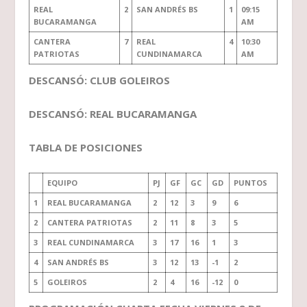
REAL
2
SAN ANDRÉS BS
1
09:15
BUCARAMANGA
AM
CANTERA
7
REAL
4
10:30
PATRIOTAS
CUNDINAMARCA
AM
DESCANSÓ: CLUB GOLEIROS
DESCANSÓ: REAL BUCARAMANGA
TABLA DE POSICIONES
EQUIPO
PJ
GF
GC
GD
PUNTOS
1
REAL BUCARAMANGA
2
12
3
9
6
2
CANTERA PATRIOTAS
2
11
8
3
5
3
REAL CUNDINAMARCA
3
17
16
1
3
4
SAN ANDRÉS BS
3
12
13
-1
2
5
GOLEIROS
2
4
16
-12
0