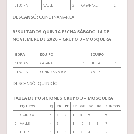
01.30 PM
VALLE
3
CASANARE
2
DESCANSÓ:
CUNDINAMARCA
RESULTADOS QUINTA FECHA SÁBADO 14 DE
NOVIEMBRE DE 2020 – GRUPO 3 –MOSQUERA
HORA
EQUIPO
EQUIPO
11:00 AM
CASANARE
1
HUILA
1
01.30 PM
CUNDINAMARCA
1
VALLE
0
DESCANSÓ: QUINDÍO
TABLA DE POSICIONES GRUPO 3 – MOSQUERA
EQUIPOS
PJ
PG
PE
PP
GF
GC
DG
PUNTOS
1
QUINDÍO
4
3
0
1
8
9
-1
9
2
VALLE
4
2
1
1
10
5
5
7
3
HUILA
4
1
2
1
7
4
3
5