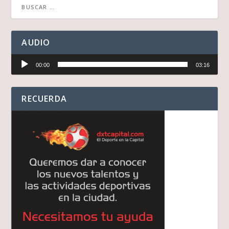
AUDIO
Reproductor
00:00
03:16
de
audio
RECUERDA