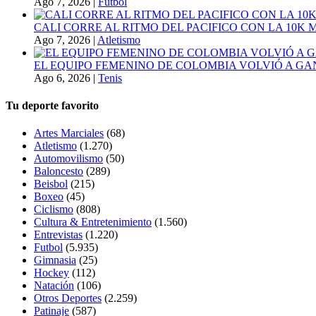
Ago 7, 2026
|
Futbol
CALI CORRE AL RITMO DEL PACIFICO CON LA 10K
Ago 7, 2026
|
Atletismo
EL EQUIPO FEMENINO DE COLOMBIA VOLVIÓ A GA
Ago 6, 2026
|
Tenis
Tu deporte favorito
Artes Marciales
(68)
Atletismo
(1.270)
Automovilismo
(50)
Baloncesto
(289)
Beisbol
(215)
Boxeo
(45)
Ciclismo
(808)
Cultura & Entretenimiento
(1.560)
Entrevistas
(1.220)
Futbol
(5.935)
Gimnasia
(25)
Hockey
(112)
Natación
(106)
Otros Deportes
(2.259)
Patinaje
(587)