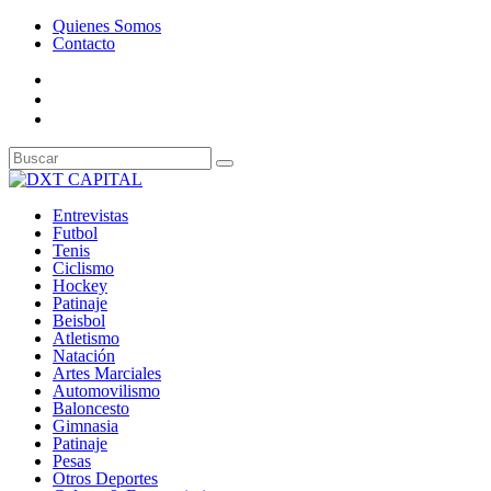
Quienes Somos
Contacto
Entrevistas
Futbol
Tenis
Ciclismo
Hockey
Patinaje
Beisbol
Atletismo
Natación
Artes Marciales
Automovilismo
Baloncesto
Gimnasia
Patinaje
Pesas
Otros Deportes