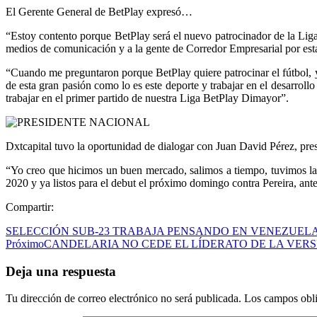
El Gerente General de BetPlay expresó…
“Estoy contento porque BetPlay será el nuevo patrocinador de la Liga
medios de comunicación y a la gente de Corredor Empresarial por esta
“Cuando me preguntaron porque BetPlay quiere patrocinar el fútbol, y
de esta gran pasión como lo es este deporte y trabajar en el desarro
trabajar en el primer partido de nuestra Liga BetPlay Dimayor”.
Dxtcapital tuvo la oportunidad de dialogar con Juan David Pérez, pre
“Yo creo que hicimos un buen mercado, salimos a tiempo, tuvimos la po
2020 y ya listos para el debut el próximo domingo contra Pereira, ant
Compartir:
SELECCIÓN SUB-23 TRABAJA PENSANDO EN VENEZUEL
Próximo
CANDELARIA NO CEDE EL LÍDERATO DE LA VERS
Deja una respuesta
Tu dirección de correo electrónico no será publicada.
Los campos obli