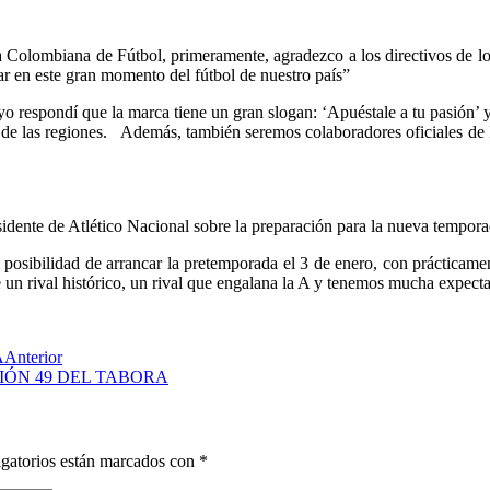
 Colombiana de Fútbol, primeramente, agradezco a los directivos de lo
r en este gran momento del fútbol de nuestro país”
o respondí que la marca tiene un gran slogan: ‘Apuéstale a tu pasión’ y
llo de las regiones. Además, también seremos colaboradores oficiales d
sidente de Atlético Nacional sobre la preparación para la nueva tempo
sibilidad de arrancar la pretemporada el 3 de enero, con prácticamente
e un rival histórico, un rival que engalana la A y tenemos mucha expect
A
Anterior
IÓN 49 DEL TABORA
gatorios están marcados con
*