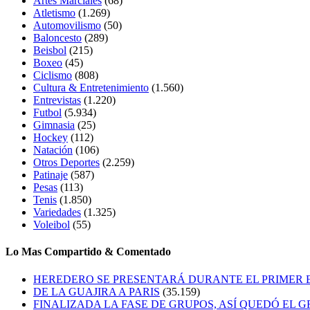
Artes Marciales
(68)
Atletismo
(1.269)
Automovilismo
(50)
Baloncesto
(289)
Beisbol
(215)
Boxeo
(45)
Ciclismo
(808)
Cultura & Entretenimiento
(1.560)
Entrevistas
(1.220)
Futbol
(5.934)
Gimnasia
(25)
Hockey
(112)
Natación
(106)
Otros Deportes
(2.259)
Patinaje
(587)
Pesas
(113)
Tenis
(1.850)
Variedades
(1.325)
Voleibol
(55)
Lo Mas Compartido & Comentado
HEREDERO SE PRESENTARÁ DURANTE EL PRIMER
DE LA GUAJIRA A PARIS
(35.159)
FINALIZADA LA FASE DE GRUPOS, ASÍ QUEDÓ EL 