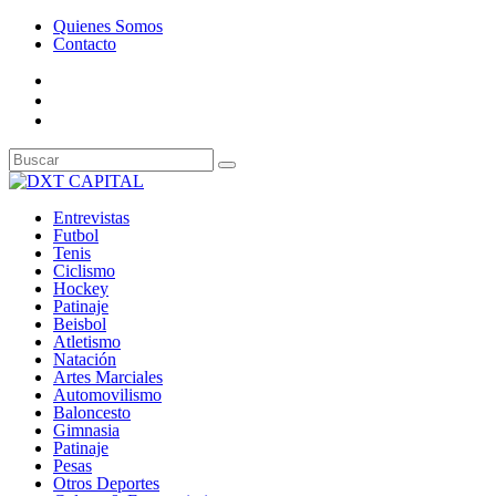
Quienes Somos
Contacto
Entrevistas
Futbol
Tenis
Ciclismo
Hockey
Patinaje
Beisbol
Atletismo
Natación
Artes Marciales
Automovilismo
Baloncesto
Gimnasia
Patinaje
Pesas
Otros Deportes