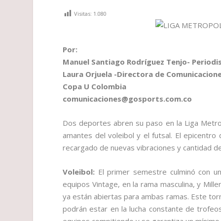
Visitas:
1.080
Por:
Manuel Santiago Rodríguez Tenjo- Periodi
Laura Orjuela -Directora de Comunicacion
Copa U Colombia
comunicaciones@gosports.com.co
Dos deportes abren su paso en la Liga Metro
amantes del voleibol y el futsal. El epicentr
recargado de nuevas vibraciones y cantidad de
Voleibol:
El primer semestre culminó con un
equipos Vintage, en la rama masculina, y Millen
ya están abiertas para ambas ramas. Este torn
podrán estar en la lucha constante de trofeo
equipos compitiendo y se garantiza un mínimo