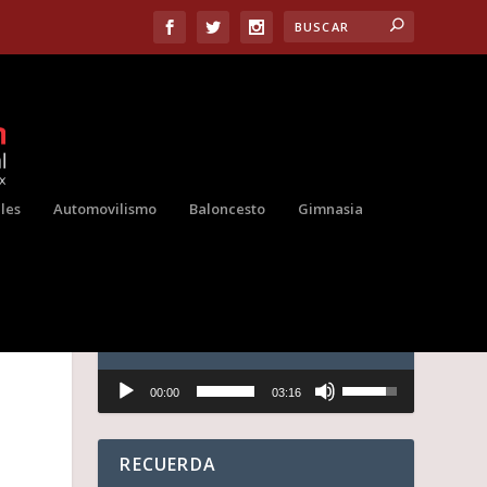
les
Automovilismo
Baloncesto
Gimnasia
AUDIO
Reproductor
U
00:00
03:16
de
t
audio
i
l
i
RECUERDA
z