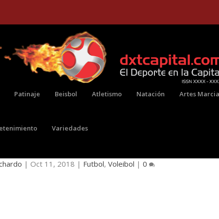
Patinaje
Beisbol
Atletismo
Natación
Artes Marcia
retenimiento
Variedades
 FUTSAL Y VOLEIBOL, VUELVE LA LIGA
ichardo
|
Oct 11, 2018
|
Futbol
,
Voleibol
|
0