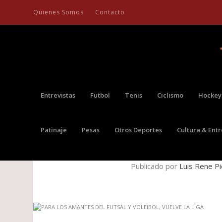
Quienes Somos
Contacto
Entrevistas
Futbol
Tenis
Ciclismo
Hockey
Patinaje
Pesas
Otros Deportes
Cultura & Ent
PARA LOS AMANTES DEL
Publicado por
Luis Rene P