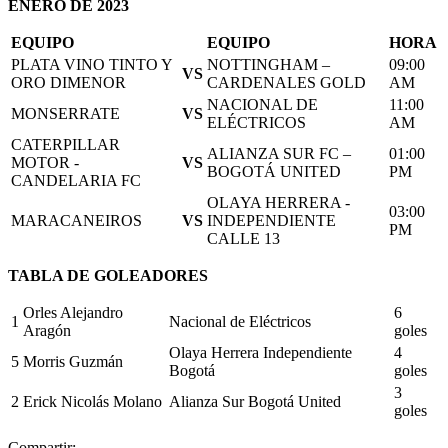
ENERO DE 2023
EQUIPO
EQUIPO
HORA
PLATA VINO TINTO Y
NOTTINGHAM –
09:00
VS
ORO DIMENOR
CARDENALES GOLD
AM
NACIONAL DE
11:00
MONSERRATE
VS
ELÉCTRICOS
AM
CATERPILLAR
ALIANZA SUR FC –
01:00
MOTOR -
VS
BOGOTÁ UNITED
PM
CANDELARIA FC
OLAYA HERRERA -
03:00
MARACANEIROS
VS
INDEPENDIENTE
PM
CALLE 13
TABLA DE GOLEADORES
Orles Alejandro
6
1
Nacional de Eléctricos
Aragón
goles
Olaya Herrera Independiente
4
5
Morris Guzmán
Bogotá
goles
3
2
Erick Nicolás Molano
Alianza Sur Bogotá United
goles
Compartir: