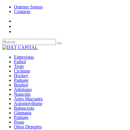
Quienes Somos
Contacto
Entrevistas
Futbol
Tenis
Ciclismo
Hockey
Patinaje
Beisbol
Atletismo
Natación
Artes Marciales
Automovilismo
Baloncesto
Gimnasia
Patinaje
Pesas
Otros Deportes