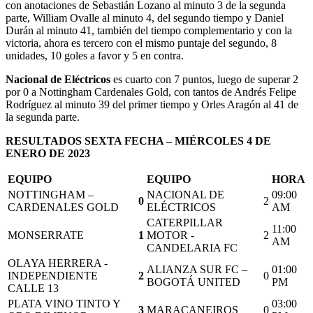
con anotaciones de Sebastián Lozano al minuto 3 de la segunda
parte, William Ovalle al minuto 4, del segundo tiempo y Daniel
Durán al minuto 41, también del tiempo complementario y con la
victoria, ahora es tercero con el mismo puntaje del segundo, 8
unidades, 10 goles a favor y 5 en contra.
Nacional de Eléctricos
es cuarto con 7 puntos, luego de superar 2
por 0 a Nottingham Cardenales Gold, con tantos de Andrés Felipe
Rodríguez al minuto 39 del primer tiempo y Orles Aragón al 41 de
la segunda parte.
RESULTADOS SEXTA FECHA – MIÉRCOLES 4 DE
ENERO DE 2023
EQUIPO
EQUIPO
HORA
NOTTINGHAM –
NACIONAL DE
09:00
0
2
CARDENALES GOLD
ELÉCTRICOS
AM
CATERPILLAR
11:00
MONSERRATE
1
MOTOR -
2
AM
CANDELARIA FC
OLAYA HERRERA -
ALIANZA SUR FC –
01:00
INDEPENDIENTE
2
0
BOGOTÁ UNITED
PM
CALLE 13
PLATA VINO TINTO Y
03:00
3
MARACANEIROS
0