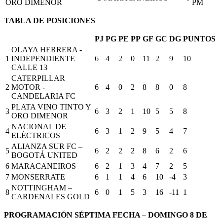
ORO DIMENOR
PM
TABLA DE POSICIONES
PJ
PG
PE
PP
GF
GC
DG
PUNTOS
OLAYA HERRERA -
1
INDEPENDIENTE
6
4
2
0
11
2
9
10
CALLE 13
CATERPILLAR
2
MOTOR -
6
4
0
2
8
8
0
8
CANDELARIA FC
PLATA VINO TINTO Y
3
6
3
2
1
10
5
5
8
ORO DIMENOR
NACIONAL DE
4
6
3
1
2
9
5
4
7
ELÉCTRICOS
ALIANZA SUR FC –
5
6
2
2
2
8
6
2
6
BOGOTÁ UNITED
6
MARACANEIROS
6
2
1
3
4
7
2
5
7
MONSERRATE
6
1
1
4
6
10
-4
3
NOTTINGHAM –
8
6
0
1
5
3
16
-11
1
CARDENALES GOLD
PROGRAMACIÓN SÉPTIMA FECHA – DOMINGO 8 DE