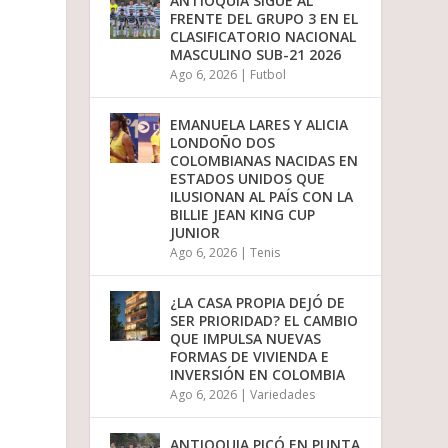
ANTIOQUIA SIGUE AL
o
FRENTE DEL GRUPO 3 EN EL
d
CLASIFICATORIO NACIONAL
i
MASCULINO SUB-21 2026
s
Ago 6, 2026
|
Futbol
m
i
n
EMANUELA LARES Y ALICIA
u
LONDOÑO DOS
i
COLOMBIANAS NACIDAS EN
r
ESTADOS UNIDOS QUE
e
ILUSIONAN AL PAÍS CON LA
l
BILLIE JEAN KING CUP
v
JUNIOR
o
Ago 6, 2026
|
Tenis
l
u
m
¿LA CASA PROPIA DEJÓ DE
e
SER PRIORIDAD? EL CAMBIO
n
QUE IMPULSA NUEVAS
.
FORMAS DE VIVIENDA E
INVERSIÓN EN COLOMBIA
Ago 6, 2026
|
Variedades
ANTIOQUIA PICÓ EN PUNTA