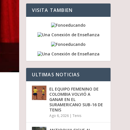
a
a
VISITA TAMBIEN
r
r
i
b
a
/
a
b
a
j
o
p
ULTIMAS NOTICIAS
a
r
a
EL EQUIPO FEMENINO DE
a
COLOMBIA VOLVIÓ A
u
GANAR EN EL
m
SURAMERICANO SUB-16 DE
e
TENIS
n
Ago 6, 2026
|
Tenis
t
a
r