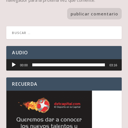
navegador para la próxima vez que comente.
AUDIO
Reproductor
00:00
03:16
de
audio
RECUERDA