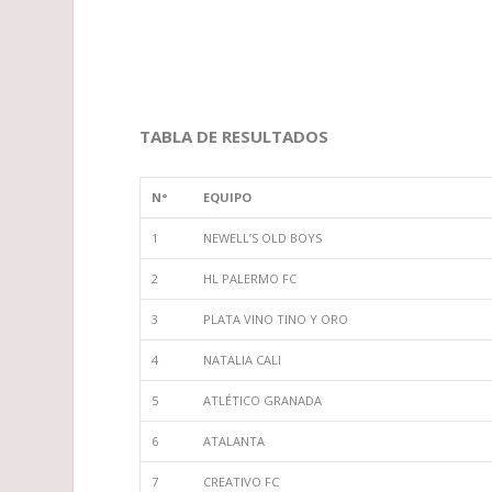
TABLA DE RESULTADOS
N°
EQUIPO
1
NEWELL’S OLD BOYS
2
HL PALERMO FC
3
PLATA VINO TINO Y ORO
4
NATALIA CALI
5
ATLÉTICO GRANADA
6
ATALANTA
7
CREATIVO FC