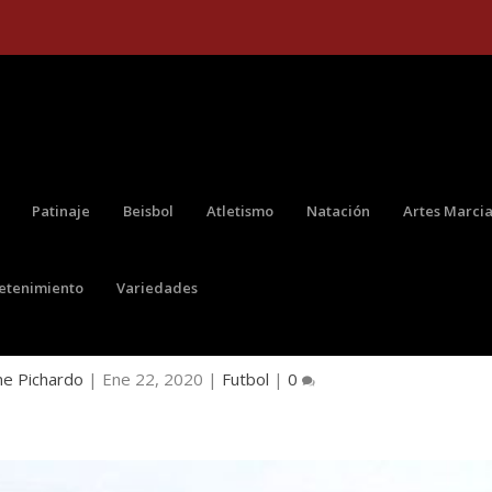
Patinaje
Beisbol
Atletismo
Natación
Artes Marcia
retenimiento
Variedades
NTIENE AL FRENTE DEL JUVENIL TABORA
ne Pichardo
|
Ene 22, 2020
|
Futbol
|
0