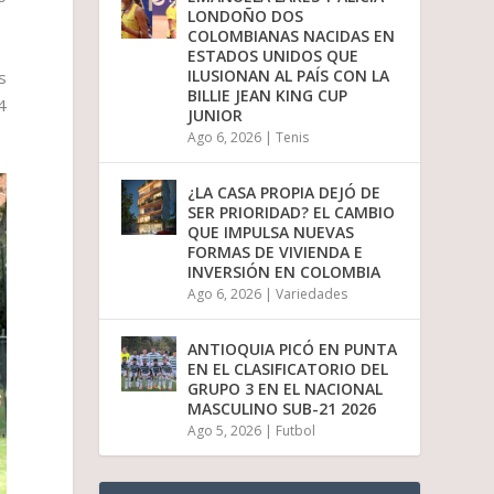
u
LONDOÑO DOS
i
COLOMBIANAS NACIDAS EN
r
ESTADOS UNIDOS QUE
e
ILUSIONAN AL PAÍS CON LA
s
l
BILLIE JEAN KING CUP
4
v
JUNIOR
o
Ago 6, 2026
|
Tenis
l
u
m
¿LA CASA PROPIA DEJÓ DE
e
SER PRIORIDAD? EL CAMBIO
n
QUE IMPULSA NUEVAS
.
FORMAS DE VIVIENDA E
INVERSIÓN EN COLOMBIA
Ago 6, 2026
|
Variedades
ANTIOQUIA PICÓ EN PUNTA
EN EL CLASIFICATORIO DEL
GRUPO 3 EN EL NACIONAL
MASCULINO SUB-21 2026
Ago 5, 2026
|
Futbol