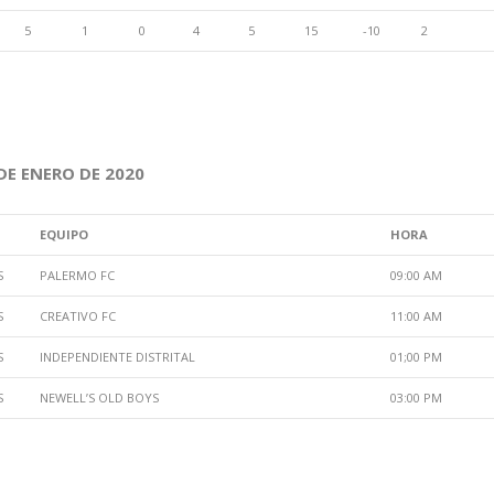
5
1
0
4
5
15
-10
2
E ENERO DE 2020
EQUIPO
HORA
S
PALERMO FC
09:00 AM
S
CREATIVO FC
11:00 AM
S
INDEPENDIENTE DISTRITAL
01;00 PM
S
NEWELL’S OLD BOYS
03:00 PM