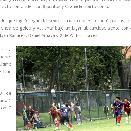
nvicto como líder con 8 puntos y Granada cuarto con 5.
n lo que logró llegar del sexto al cuarto puesto con 6 puntos, lo
encia de goles y Atalanta bajó un lugar ubicándose sexto con 
 Juan Ramírez, Daniel Amaya y 2 de Arthur Torres.
or 1 a
puesto
último
e Iván
3, de
ar a 1
 con 2