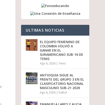
/
a
b
a
j
o
p
ULTIMAS NOTICIAS
a
r
a
EL EQUIPO FEMENINO DE
a
COLOMBIA VOLVIÓ A
u
GANAR EN EL
m
SURAMERICANO SUB-16 DE
e
TENIS
n
Ago 6, 2026
|
Tenis
t
a
r
ANTIOQUIA SIGUE AL
o
FRENTE DEL GRUPO 3 EN EL
d
CLASIFICATORIO NACIONAL
i
l
MASCULINO SUB-21 2026
s
Ago 6, 2026
|
Futbol
m
i
n
o
EMANUELA LARES Y ALICIA