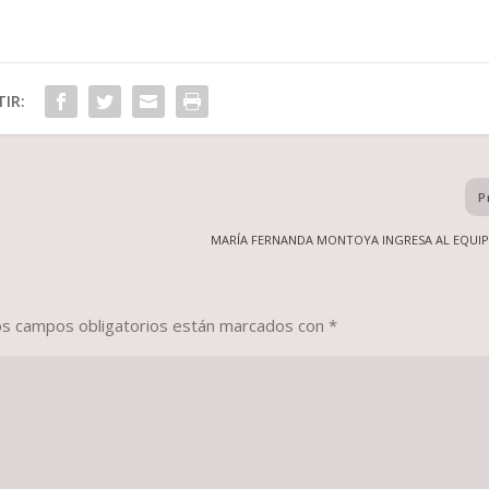
IR:
P
MARÍA FERNANDA MONTOYA INGRESA AL EQUI
os campos obligatorios están marcados con
*