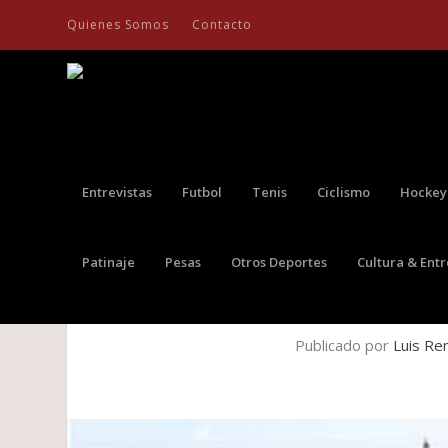
Quienes Somos
Contacto
Entrevistas
Futbol
Tenis
Ciclismo
Hockey
Patinaje
Pesas
Otros Deportes
Cultura & Ent
NEWELL’S OLD BOYS SE MA
Publicado por
Luis Re