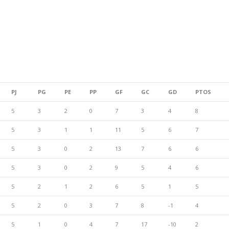
PJ
PG
PE
PP
GF
GC
GD
PTOS
5
3
2
0
7
3
4
8
5
3
1
1
11
5
6
7
5
3
0
2
13
7
6
6
5
3
0
2
9
5
4
6
5
2
1
2
6
5
1
5
5
2
0
3
7
8
-1
4
5
1
0
4
7
17
-10
2